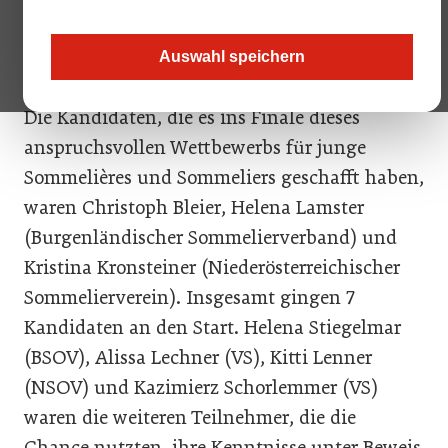
„Bester Nachwuchs Sommelier Ost-Österreich
2022“. Der Wettbewerb fand heuer am 24.
Auswahl speichern
Oktober im
Weingut Christ
statt.
Die Kandidaten, die es ins Finale dieses
anspruchsvollen Wettbewerbs für junge
Sommelières und Sommeliers geschafft haben,
waren Christoph Bleier, Helena Lamster
(Burgenländischer Sommelierverband) und
Kristina Kronsteiner (Niederösterreichischer
Sommelierverein). Insgesamt gingen 7
Kandidaten an den Start. Helena Stiegelmar
(BSOV), Alissa Lechner (VS), Kitti Lenner
(NSOV) und Kazimierz Schorlemmer (VS)
waren die weiteren Teilnehmer, die die
Chance nutzten, ihre Kenntnisse unter Beweis