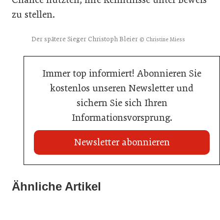
zu stellen.
Der spätere Sieger Christoph Bleier
© Christine Miess
Immer top informiert! Abonnieren Sie
kostenlos unseren Newsletter und
sichern Sie sich Ihren
Informationsvorsprung.
Newsletter abonnieren
21. Juli 2026
21. Juli 2026
War die Fußball-WM 2026 für Ihren Betrieb ein
Ähnliche Artikel
Stipendium für Nachwuchstalent in der Wiener
Geschäft?
20. Juli 2026
Gastronomie
Initiative zu Bargeldkultur in der Gastronomie