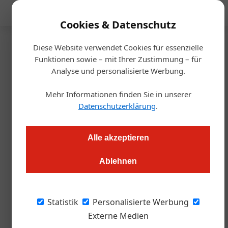
Mediadaten
Cookies & Datenschutz
Diese Website verwendet Cookies für essenzielle
Startseite
/
Gastro & Hotel
Funktionen sowie – mit Ihrer Zustimmung – für
Bester Nachwuchs Sommelie
Analyse und personalisierte Werbung.
Christoph Bleier ist „Bester
Mehr Informationen finden Sie in unserer
Nachwuchs-Sommelier“
Datenschutzerklärung
.
Redaktion.OEGZ
08.11.2022, 09:44 Uhr
Alle akzeptieren
Ablehnen
Junge Sommelières und Sommeliers aus der Region Ost–
Österreich traten im Weingut Christ gegeneinander an.
Statistik
Personalisierte Werbung
Christoph Bleier von den
Vienna Somms
ist
Externe Medien