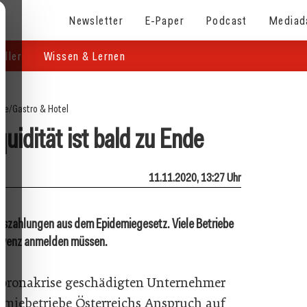
Newsletter
E-Paper
Podcast
Mediad
eller
Wissen & Lernen
ite
/
Gastro & Hotel
quidität ist bald zu Ende
11.11.2020, 13:27 Uhr
gszahlungen aus dem Epidemiegesetz. Viele Betriebe
solvenz anmelden müssen.
 Coronakrise geschädigten Unternehmer
omiebetriebe Österreichs Anspruch auf