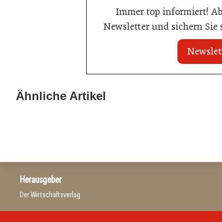
Immer top informiert! A
Newsletter und sichern Sie
Newslet
20. Juli 2026
20. Juli 2026
Land Steiermark startet
Allianz zwische
Ähnliche Artikel
Qualitätsoffensive für die Hotellerie
Hotels
Hotellerie
Hotellerie
Herausgeber
Der Wirtschaftsverlag