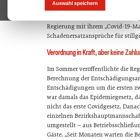
Auswahl speichern
Entschädigung für ihren Verdienst
Tirol, Salzburg und Kärnten wurde
Regierung mit ihrem „Covid-19-M
Schadenersatzansprüche für stillg
Verordnung in Kraft, aber keine Zahl
Im Sommer veröffentlichte die Reg
Berechnung der Entschädigungsans
Entschädigungen um die ersten z
war damals das Epidemiegesetz, d
nicht das erste Covidgesetz. Dan
einzelnen Bezirkshauptmannschaf
umgestellt – aus Betriebsschließ
Gäste. „Seit Monaten warten die B