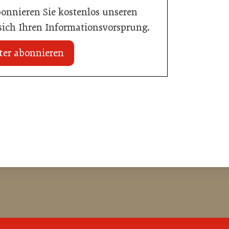
bonnieren Sie kostenlos unseren
 sich Ihren Informationsvorsprung.
ter abonnieren
20. Juli 2026
n Mühlviertler Top-
Familotel erweitert Portfolio um Mia
Alpina Zillertal
Hotellerie