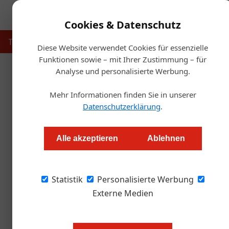
Cookies & Datenschutz
Touristik
Gastronomie
Hotellerie
Handel & Herst
Diese Website verwendet Cookies für essenzielle
Funktionen sowie – mit Ihrer Zustimmung – für
Analyse und personalisierte Werbung.
Startse
Mehr Informationen finden Sie in unserer
Coronakrise: Die Li
Datenschutzerklärung
.
Thomas Askan Vierich
Alle akzeptieren
Ablehnen
Hotels warten nach wie vor auf Entschädigun
Statistik
in der Ferienhotellerie werden im Frühjahr In
Personalisierte Werbung
Externe Medien
Anders als die meisten durch die
haben viele Hoteliers und Gastron