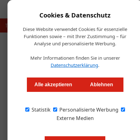
Cookies & Datenschutz
Touristik
Gastronomie
Hotellerie
Handel & Herst
Diese Website verwendet Cookies für essenzielle
Funktionen sowie – mit Ihrer Zustimmung – für
Analyse und personalisierte Werbung.
Startse
Mehr Informationen finden Sie in unserer
Covid-19: „Wir brauche
Datenschutzerklärung
.
Daniel Nutz
Alle akzeptieren
Ablehnen
Der Tourismusforscher Peter Zellmann hat ein
Statistik
Lockdown geschrieben. Der Politik wirft er 
Personalisierte Werbung
ÖGZ hat bei ihm nachgefragt.
Externe Medien
Was hat Sie veranlasst, ein Buch 