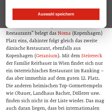
Restaurant Steirereck in Wien wieder eine Top-Platzierung.
Dominant sind heuer wieder dänische Betriebe: Platz 1 und 2.
Auswahl speichern
Im aktuellen Ranking der „World’s 50 Best
Restaurants“ belegt das
Noma
(Kopenhagen)
Platz eins, dahinter folgt gleich das zweite
dänische Restaurant, ebenfalls aus
Kopenhagen (
Geranium
). Mit dem
Steirereck
der Familie Reitbauer in Wien findet sich nur
ein österreichisches Restaurant im Ranking –
das aber immerhin auf dem guten 12. Platz.
Die anderen heimischen Top-Gormettempeln
wie Obauer, Landhaus Bacher, Döllerer usw.
finden sich nicht in der Liste wieder. Das mag
auch daran liegen, dass bei internationalen