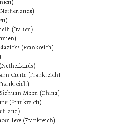
nien)
(Netherlands)
en)
elli (Italien)
anien)
Glazicks (Frankreich)
)
 (Netherlands)
ann Conte (Frankreich)
Frankreich)
 Sichuan Moon (China)
ine (Frankreich)
schland)
ouillere (Frankreich)