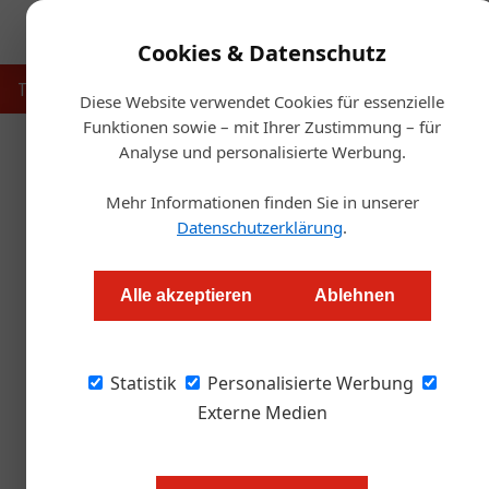
Cookies & Datenschutz
Touristik
Gastronomie
Hotellerie
Handel & Herst
Diese Website verwendet Cookies für essenzielle
Funktionen sowie – mit Ihrer Zustimmung – für
Analyse und personalisierte Werbung.
Startse
Mehr Informationen finden Sie in unserer
Das ist der vermut
Datenschutzerklärung
.
Redaktion
Alle akzeptieren
Ablehnen
Mit Ranglisten ist das immer so eine Sache. We
Statistik
diesem Mann sind sich immerhin zwei Jurys ein
Personalisierte Werbung
der französischen Zeitschrift "Le Chef".
Externe Medien
Letztere wird ausschließlich von St