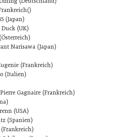
e Dining (Deutschland)
Frankreich()
35 (Japan)
t Duck (UK)
(Österreich)
rant Narisawa (Japan)
Eugenie (Frankreich)
 (Italien)
 Pierre Gagnaire (Frankreich)
ina)
Crenn (USA)
tz (Spanien)
 (Frankreich)