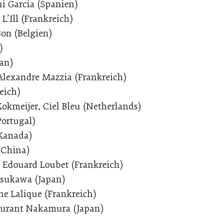
i Garcia (Spanien)
L’Ill (Frankreich)
Bon (Belgien)
)
pan)
Alexandre Mazzia (Frankreich)
eich)
kmeijer, Ciel Bleu (Netherlands)
Portugal)
(Kanada)
 (China)
 Edouard Loubet (Frankreich)
sukawa (Japan)
ene Lalique (Frankreich)
urant Nakamura (Japan)