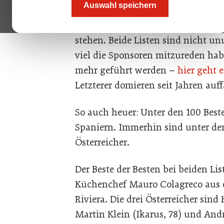
Auswahl speichern
Namen nennen dürfen von Kollegi
Werte ihres Berufs repräsentieren
stehen. Beide Listen sind nicht unum
viel die Sponsoren mitzureden ha
mehr geführt werden –
hier geht 
Letzterer domieren seit Jahren auff
So auch heuer: Unter den 100 Beste
Spaniern. Immerhin sind unter den
Österreicher.
Der Beste der Besten bei beiden Lis
Küchenchef Mauro Colagreco aus 
Riviera. Die drei Österreicher sind 
Martin Klein (Ikarus, 78) und And