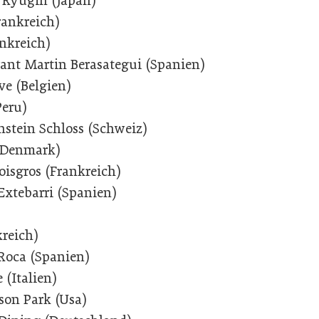
 Ryugin (Japan)
rankreich)
ankreich)
rant Martin Berasategui (Spanien)
ve (Belgien)
Peru)
stein Schloss (Schweiz)
(Denmark)
oisgros (Frankreich)
Extebarri (Spanien)
kreich)
 Roca (Spanien)
 (Italien)
on Park (Usa)