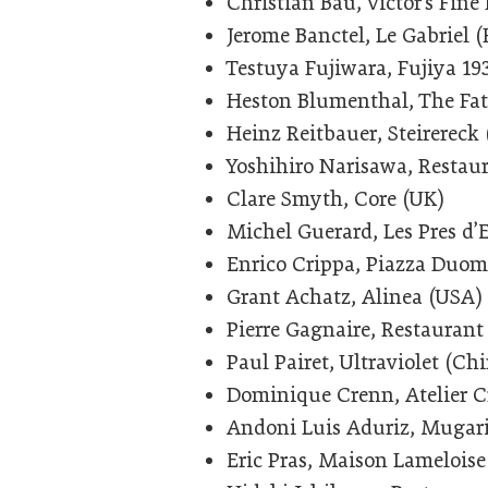
Christian Bau, Victor’s Fin
Jerome Banctel, Le Gabriel (
Testuya Fujiwara, Fujiya 19
Heston Blumenthal, The Fa
Heinz Reitbauer, Steirereck 
Yoshihiro Narisawa, Restau
Clare Smyth, Core (UK)
Michel Guerard, Les Pres d’
Enrico Crippa, Piazza Duomo
Grant Achatz, Alinea (USA)
Pierre Gagnaire, Restaurant
Paul Pairet, Ultraviolet (Ch
Dominique Crenn, Atelier 
Andoni Luis Aduriz, Mugari
Eric Pras, Maison Lameloise