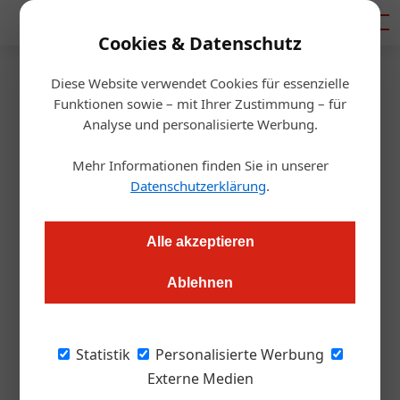
Mediadaten
Cookies & Datenschutz
Diese Website verwendet Cookies für essenzielle
Startseite
/
Gastro & Hotel
Funktionen sowie – mit Ihrer Zustimmung – für
Neuübernahme
Analyse und personalisierte Werbung.
Die Spelunke gehört jetzt zur
Mehr Informationen finden Sie in unserer
Viva Group
Datenschutzerklärung
.
Redaktion.OEGZ
09.05.2025, 07:51 Uhr
Alle akzeptieren
Ablehnen
Die Viva Group hat das bekannte Restaurant Spelunke in der
Taborstraße 1, 1020 Wien übernommen. Mit Michael
Dvoracek an der Spitze möchte das Lokal in eine neue Ära
Statistik
Personalisierte Werbung
starten - die Mischung aus urbanem Flair und ehrlicher Küche
Externe Medien
wird dabei betont.