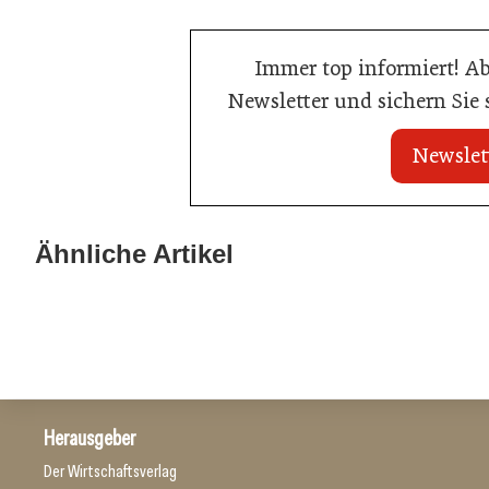
Immer top informiert! A
Newsletter und sichern Sie
Newslet
21. Juli 2026
21. Juli 2026
War die Fußball-WM 2026 für Ihren
Stipendium für
Ähnliche Artikel
Betrieb ein Geschäft?
der Wiener Ga
Gastronomie
Gastronomie
Herausgeber
Der Wirtschaftsverlag