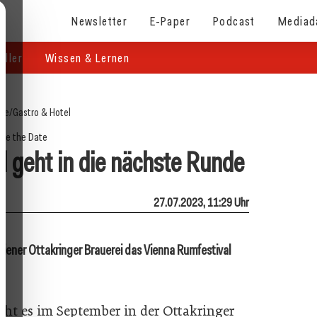
Newsletter
E-Paper
Podcast
Mediad
eller
Wissen & Lernen
ite
/
Gastro & Hotel
ve the Date
l geht in die nächste Runde
27.07.2023, 11:29 Uhr
Wiener Ottakringer Brauerei das Vienna Rumfestival
ht es im September in der Ottakringer