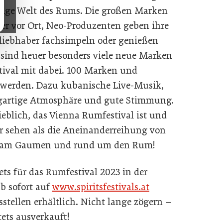
ltige Welt des Rums. Die großen Marken
der vor Ort, Neo-Produzenten geben ihre
iebhaber fachsimpeln oder genießen
 sind heuer besonders viele neue Marken
tival mit dabei. 100 Marken und
 werden. Dazu kubanische Live-Musik,
igartige Atmosphäre und gute Stimmung.
lieblich, das Vienna Rumfestival ist und
hr sehen als die Aneinanderreihung von
nz am Gaumen und rund um den Rum!
s für das Rumfestival 2023 in der
b sofort auf
www.spiritsfestivals.at
sstellen erhältlich. Nicht lange zögern –
tets ausverkauft!