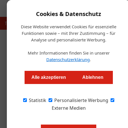
Cookies & Datenschutz
Touristik
Gastronomie
Hotellerie
Handel & Herst
Diese Website verwendet Cookies für essenzielle
Funktionen sowie – mit Ihrer Zustimmung – für
Analyse und personalisierte Werbung.
Startse
Mehr Informationen finden Sie in unserer
Sa
Datenschutzerklärung
.
Das Vienna Rumfestiva
Alle akzeptieren
Ablehnen
Markus Höller
Statistik
Personalisierte Werbung
Am 22. und 23. September 2023 findet in der 
statt
Externe Medien
In bewährter Form und Location ge