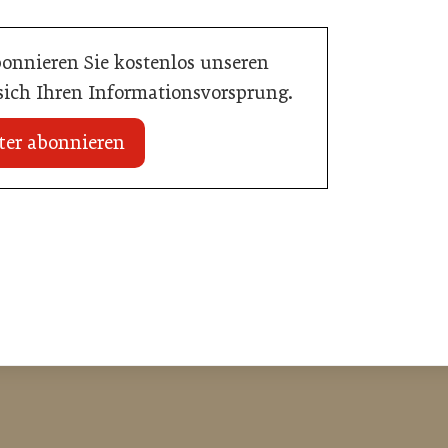
bonnieren Sie kostenlos unseren
 sich Ihren Informationsvorsprung.
ter abonnieren
20. Juli 2026
Initiative zu Bargeldkultur in der
 Nachwuchstalent in
Gastronomie
stronomie
Gastronomie