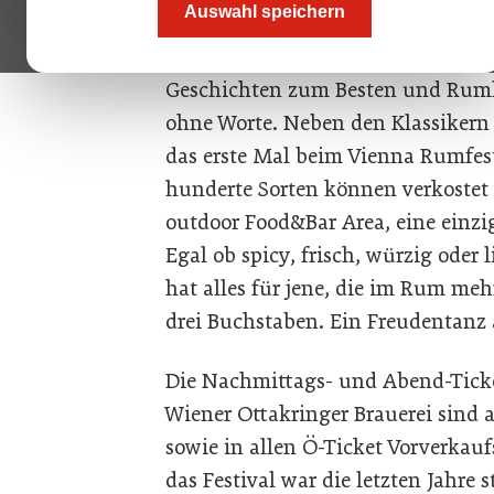
Auswahl speichern
Brauerei wieder mal um die vielfä
sind vertreten, einige Master Blen
Geschichten zum Besten und Ruml
ohne Worte. Neben den Klassikern
das erste Mal beim Vienna Rumfes
hunderte Sorten können verkostet
outdoor Food&Bar Area, eine einz
Egal ob spicy, frisch, würzig oder 
hat alles für jene, die im Rum me
drei Buchstaben. Ein Freudenta
Die Nachmittags- und Abend-Ticket
Wiener Ottakringer Brauerei sind a
sowie in allen Ö-Ticket Vorverkauf
das Festival war die letzten Jahre s