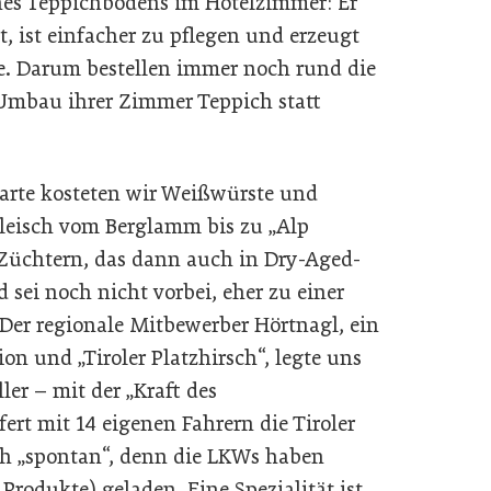
ines Teppichbodens im Hotelzimmer: Er
ht, ist einfacher zu pflegen und erzeugt
. Darum bestellen immer noch rund die
Umbau ihrer Zimmer Teppich statt
 Carte kosteten wir Weißwürste und
Fleisch vom Berglamm bis zu „Alp
r Züchtern, das dann auch in Dry-Aged-
 sei noch nicht vorbei, eher zu einer
 Der regionale Mitbewerber Hörtnagl, ein
on und „Tiroler Platzhirsch“, legte uns
ler – mit der „Kraft des
fert mit 14 eigenen Fahrern die Tiroler
ch „spontan“, denn die LKWs haben
rodukte) geladen. Eine Spezialität ist