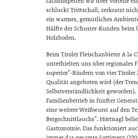
fachsimpelten wir über Vorteile e
schluckt Trittschall, zerkratzt nic
ein warmes, gemütliches Ambiente
Hälfte der Schuster-Kunden beim 
Holzboden.
Beim Tiroler Fleischanbieter A la
unterhielten uns über regionales 
superior“-Rindern von vier Tirole
Qualität angeboten wird (der Trend
Selbstverständlichkeit geworden).
Familienbetrieb in fünfter Generati
eine weitere Weißwurst auf den Tel
Bergschnittlauchs“. Hörtnagl belie
Gastronomie. Das funktioniert au
immer das gesamte Sortiment (130 P