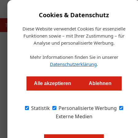
Cookies & Datenschutz
Touristik
Gastronomie
Hotellerie
Handel & Herst
Diese Website verwendet Cookies für essenzielle
Funktionen sowie – mit Ihrer Zustimmung – für
Analyse und personalisierte Werbung.
Startse
Mehr Informationen finden Sie in unserer
Das war d
Datenschutzerklärung
.
Thomas Askan Vierich
Alle akzeptieren
Ablehnen
Ein ausführlicher Rundgang über die Fafga be
Statistik
jedes Jahr hier
Personalisierte Werbung
Externe Medien
Bei der mit Bergsteigerlegende W
originell inszenierten Eröffnung d