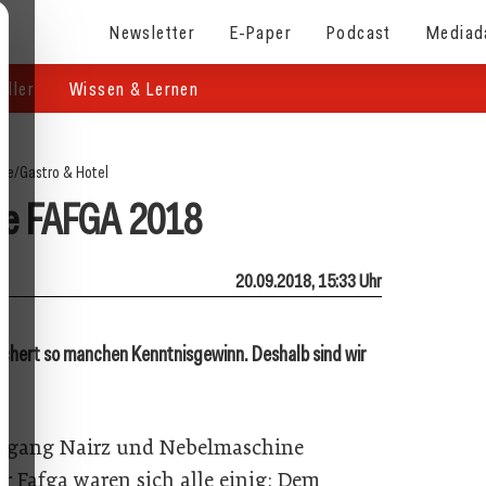
Newsletter
E-Paper
Podcast
Mediad
eller
Wissen & Lernen
ite
/
Gastro & Hotel
ie FAFGA 2018
20.09.2018, 15:33 Uhr
schert so manchen Kenntnisgewinn. Deshalb sind wir
olfgang Nairz und Nebelmaschine
er Fafga waren sich alle einig: Dem