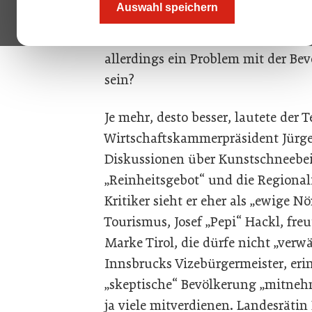
Auswahl speichern
Tourismus in Tirol geht es prächt
Einschränkungen während der Ra
allerdings ein Problem mit der Bev
sein?
Je mehr, desto besser, lautete der T
Wirtschaftskammerpräsident Jürge
Diskussionen über Kunstschneebe
„Reinheitsgebot“ und die Regional
Kritiker sieht er eher als „ewige 
Tourismus, Josef „Pepi“ Hackl, freu
Marke Tirol, die dürfe nicht „verw
Innsbrucks Vizebürgermeister, eri
„skeptische“ Bevölkerung „mitne
ja viele mitverdienen. Landesrätin 