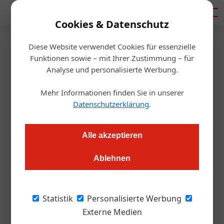
Mediadaten
Cookies & Datenschutz
Diese Website verwendet Cookies für essenzielle
Startseite
/
Gastro & Hotel
Funktionen sowie – mit Ihrer Zustimmung – für
Die richtigen Keywords für
Analyse und personalisierte Werbung.
Google-Anzeigen finden
Mehr Informationen finden Sie in unserer
Datenschutzerklärung
.
Redaktion
02.02.2017, 10:28 Uhr
Alle akzeptieren
Wie können mehr Direktbuchungen generiert werden? Teil 2
Ablehnen
unserer Serie zu Google AdWords. Diesmal geht es um die
zentrale Frage, wie man die besten Keywords auswählt und
einstellt, um von den richtigen Gästen gefunden zu werden
Statistik
Personalisierte Werbung
und nicht für leere Kilometer zahlen zu müssen
Externe Medien