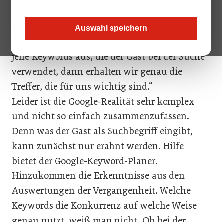
Wie findet man die passenden AdWords für
die eigene Kampagne? Machen wir es uns
Auswahl speichern
einfach und sagen: „Wählen wir doch exakt
jene Keywords aus, die der Gast bei der Suche
verwendet, dann erhalten wir genau die
Treffer, die für uns wichtig sind.“
Leider ist die Google-Realität sehr komplex
und nicht so einfach zusammenzufassen.
Denn was der Gast als Suchbegriff eingibt,
kann zunächst nur erahnt werden. Hilfe
bietet der Google-Keyword-Planer.
Hinzukommen die Erkenntnisse aus den
Auswertungen der Vergangenheit. Welche
Keywords die Konkurrenz auf welche Weise
genau nutzt, weiß man nicht. Ob bei der