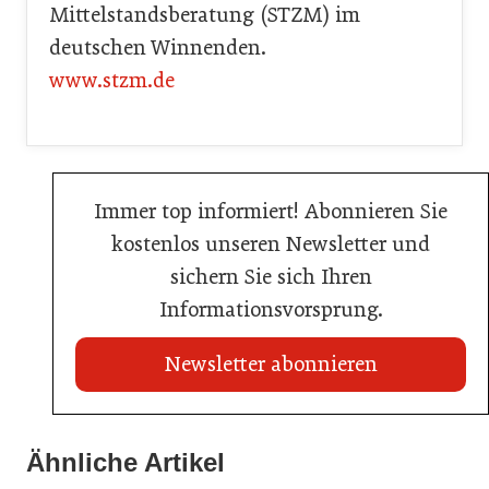
Mittelstandsberatung (STZM) im
deutschen Winnenden.
www.stzm.de
Immer top informiert! Abonnieren Sie
kostenlos unseren Newsletter und
sichern Sie sich Ihren
Informationsvorsprung.
Newsletter abonnieren
20. Juli 2026
Land Steiermark startet Qualitätsoffensive für die
Ähnliche Artikel
20. Juli 2026
Hotellerie