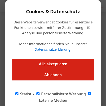
Mediadaten
Cookies & Datenschutz
Diese Website verwendet Cookies für essenzielle
Startseite
/
Gastro & Hotel
Funktionen sowie – mit Ihrer Zustimmung – für
Ein „Elch“ fix und fertig für
Analyse und personalisierte Werbung.
Hoteliers
Mehr Informationen finden Sie in unserer
Datenschutzerklärung
.
Redaktion.OEGZ
16.09.2010, 00:00 Uhr
Alle akzeptieren
Das neue Cleverhotel ist bereits das siebente von ELK-
Ablehnen
Fertighaus AG errichtete Hotel in Österreich. Unter dem
Ehrenschutz von LR Dr. Petra Bohuslav und LHStv. Dr. Sepp
Leitner eröffneten Cleverhotel-Betreiber Ing. Siegfried
Statistik
Personalisierte Werbung
Schicklgruber und Franz Braun offiziell das neue Cleverhotel
Externe Medien
in Herzogenburg.