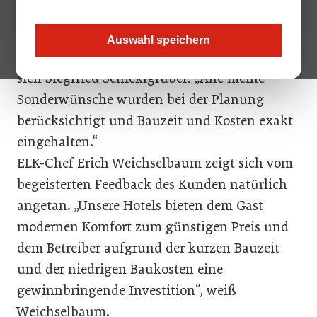
„In ELK habe ich den idealen Partner für die
Auswahl speichern
Errichtung meines Hotels gefunden“, freute
sich Siegfried Schicklgruber. „Alle meine
Sonderwünsche wurden bei der Planung
berücksichtigt und Bauzeit und Kosten exakt
eingehalten.“
ELK-Chef Erich Weichselbaum zeigt sich vom
begeisterten Feedback des Kunden natürlich
angetan. „Unsere Hotels bieten dem Gast
modernen Komfort zum günstigen Preis und
dem Betreiber aufgrund der kurzen Bauzeit
und der niedrigen Baukosten eine
gewinnbringende Investi­tion“, weiß
Weichselbaum.