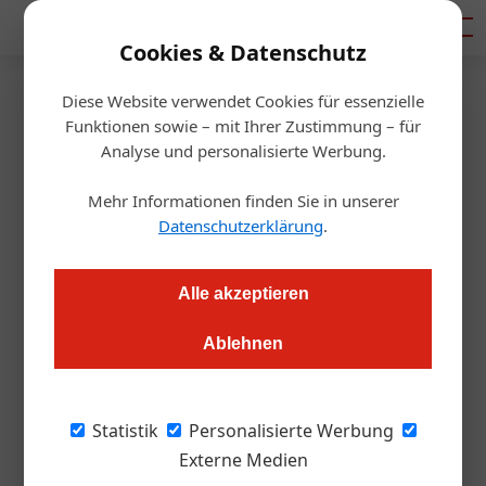
Mediadaten
Cookies & Datenschutz
Diese Website verwendet Cookies für essenzielle
Startseite
/
Gastro & Hotel
Funktionen sowie – mit Ihrer Zustimmung – für
Einrichtung
Analyse und personalisierte Werbung.
Einrichten? Ja, aber bitte nur
Mehr Informationen finden Sie in unserer
vom Profi!
Datenschutzerklärung
.
Markus Höller
24.03.2023, 11:05 Uhr
Alle akzeptieren
Ablehnen
Die Einrichtung der Innen- und Außenbereiche in der
Hotellerie und Gastronomie ist entscheidend für den
Geschäftserfolg. Dabei spielt das Design natürlich eine
Statistik
Personalisierte Werbung
wichtige Rolle, aber auch viele andere Faktoren
Externe Medien