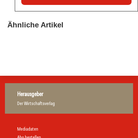
21. Juli 2026
21. Juli 2026
War die Fußball-WM 2026 für Ihren Betrieb ein
Ähnliche Artikel
Stipendium für Nachwuchstalent in der Wiener
Geschäft?
20. Juli 2026
Gastronomie
Initiative zu Bargeldkultur in der Gastronomie
Gastronomie
Gastronomie
Gastronomie
Herausgeber
Der Wirtschaftsverlag
Mediadaten
Abo bestellen