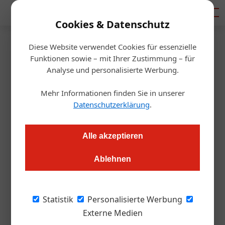
Mediadaten
Cookies & Datenschutz
Diese Website verwendet Cookies für essenzielle
Startseite
/
Gastro & Hotel
Funktionen sowie – mit Ihrer Zustimmung – für
Essenszustellung als
Analyse und personalisierte Werbung.
Überbrückungshilfe
Mehr Informationen finden Sie in unserer
Datenschutzerklärung
.
Daniel Nutz
17.03.2020, 08:03 Uhr
Alle akzeptieren
Corona-Krise. Zustelldienste können bis zu einem gewissen
Ablehnen
Grad Umsatzrückgänge ausgleichen. Denn in manchen Fällen
kann es sinnvoll sein, die Küche offen zu halten und auf
Zustellung zu setzen, die nun bestimmt steigende Nachfrage
Statistik
Personalisierte Werbung
erfährt. Die ÖGZ hat bei Mjam nachgefragt, wie das geht.
Externe Medien