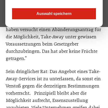
Gastronomen, die derzeitige Regeln für
Essenszustellung und Take-Away-Services
Auswahl speichern
betreffend. Mario Pulker, Obmann des
Fachverbandes Gastronomie stellt klar: „Wir
haben versucht einen Abänderungsantrag für
die Möglichkeit, Take-Away unter gewissen
Voraussetzungen beim Gesetzgeber
durchzubringen. Das hat aber keine Früchte
getragen.“
Sein dringlicher Rat: Das Angebot eines Take-
Away-Services ist zu unterlassen, da sonst ein
Verstoß gegen die derzeitigen Bestimmungen
vorherrscht. Prinzipiell bleibt aber die
Möglichkeit aufrecht, Essenszustellung
anzubieten. Viele Unternehmen greifen dabei