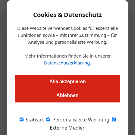
Mediadaten
Cookies & Datenschutz
Diese Website verwendet Cookies für essenzielle
Startseite
/
Gastro & Hotel
Funktionen sowie – mit Ihrer Zustimmung – für
Essenszustellung: Welche
Analyse und personalisierte Werbung.
Regeln zu beachten sind
Mehr Informationen finden Sie in unserer
Datenschutzerklärung
.
Daniel Nutz
31.03.2020, 16:59 Uhr
Alle akzeptieren
Das Anbieten von Take-Away bleibt Gastronomen untersagt.
Ablehnen
Die Zustellung läuft vielerorts gut. Dort sind aber Regeln zu
beachten.
Statistik
Personalisierte Werbung
Für Verunsicherung sorgte bei einigen
Externe Medien