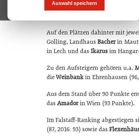
Auswahl speichern
Steiereck
Platz eins. Und wieder sc
maximale Punktzahl von 100 zu e
Auf den Plätzen dahinter mit jewe
Golling, Landhaus
Bacher
in Maut
in Lech und das
Ikarus
im Hangar-
Zu den Aufsteigern gehören u.a.
M
die
Weinbank
in Ehrenhausen (96, 
Aus dem Stand über 90 Punkte err
das
Amador
in Wien (93 Punkte).
Im Falstaff-Ranking abgestiegen s
(87, 2016: 93) sowie das
Flexenhäus