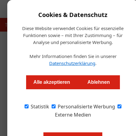
Cookies & Datenschutz
Touristik
Gastronomie
Hotellerie
Handel & Herst
Diese Website verwendet Cookies für essenzielle
Funktionen sowie – mit Ihrer Zustimmung – für
Analyse und personalisierte Werbung.
Startse
Mehr Informationen finden Sie in unserer
Falstaff-Guide 2017: Steir
Datenschutzerklärung
.
Alexander Grübling
Alle akzeptieren
Ablehnen
An der Spitze des neuen Falstaff-Restaurantfü
Statistik
wie im Vorjahr mit 100 Punkten erneut die maxi
Personalisierte Werbung
Lech schafft aus dem Stand 96 Punkte, das A
Externe Medien
Déjà-vu beim Falstaff-Restaurantfü