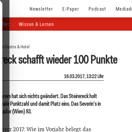
Newsletter
E-Paper
Podcast
Mediad
eller
Wissen & Lernen
ite
/
Gastro & Hotel
ereck schafft wieder 100 Punkte
16.03.2017, 13:22 Uhr
hrers hat sich nichts geändert. Das Steirereck holt
male Punktzahl und damit Platz eins. Das Severin's in
mador (Wien) 93.
hrer 2017: Wie im Vorjahr belegt das