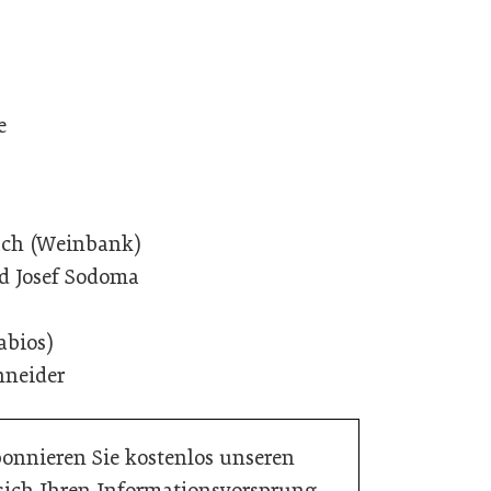
e
ach (Weinbank)
nd Josef Sodoma
abios)
hneider
bonnieren Sie kostenlos unseren
 sich Ihren Informationsvorsprung.