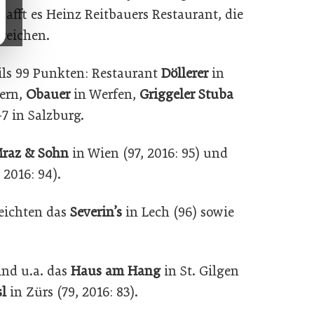
hafft es Heinz Reitbauers Restaurant, die
rreichen.
ils 99 Punkten: Restaurant
Döllerer
in
ern,
Obauer
in Werfen,
Griggeler Stuba
7 in Salzburg.
raz & Sohn
in Wien (97, 2016: 95) und
2016: 94).
eichten das
Severin’s
in Lech (96) sowie
ind u.a. das
Haus am Hang
in St. Gilgen
l
in Zürs (79, 2016: 83).