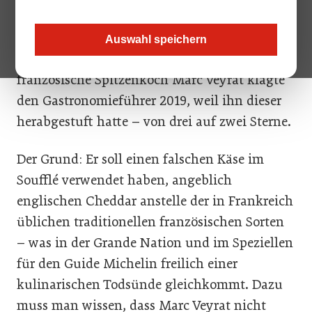
Der Stellenwert, den der Guide Michelin
einnimmt, lässt sich am besten anhand eines
Auswahl speichern
kleinen Beispiels verdeutlichen: Der
französische Spitzenkoch Marc Veyrat klagte
den Gastronomieführer 2019, weil ihn dieser
herabgestuft hatte – von drei auf zwei Sterne.
Der Grund: Er soll einen falschen Käse im
Soufflé verwendet haben, angeblich
englischen Cheddar anstelle der in Frankreich
üblichen traditionellen französischen Sorten
– was in der Grande Nation und im Speziellen
für den Guide Michelin freilich einer
kulinarischen Todsünde gleichkommt. Dazu
muss man wissen, dass Marc Veyrat nicht