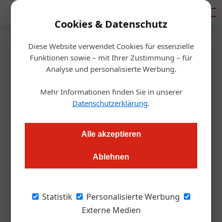
Mediadaten
Cookies & Datenschutz
Diese Website verwendet Cookies für essenzielle
Startseite
/
Gastro & Hotel
Funktionen sowie – mit Ihrer Zustimmung – für
Feiert der Guide Michelin ein
Analyse und personalisierte Werbung.
Comeback in Österreich?
Mehr Informationen finden Sie in unserer
Datenschutzerklärung
.
Alexander Grübling
04.11.2021, 10:18 Uhr
Alle akzeptieren
Der Ruf nach einem eigenen Guide Michelin für Österreich
Ablehnen
wird wieder lauter. Vieles spricht dafür, aber es gibt auch
Gründe, die dagegen sprechen. Ob Sterne, Gabeln oder
Hauben: Was bringen Auszeichnungen? Und funktioniert
Statistik
Personalisierte Werbung
gehobene Küche nicht auch ohne sie?
Externe Medien