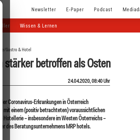
Newsletter
E-Paper
Podcast
Mediad
eller
Wissen & Lernen
ite
/
Gastro & Hotel
n stärker betroffen als Osten
24.04.2020, 08:40 Uhr
g der Coronavirus-Erkrankungen in Österreich
st mit einem (positiv betrachteten) voraussichtlichen
ie Hotellerie – insbesondere im Westen Österreichs –
apier des Beratungsunternehmens MRP hotels.