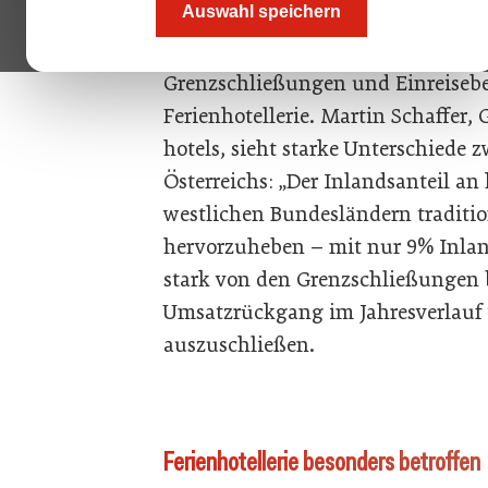
Auswahl speichern
In einem neuen Resort-Paper betra
Auswirkungen der Corona Pandem
Grenzschließungen und Einreiseb
Ferienhotellerie. Martin Schaffer
hotels, sieht starke Unterschiede
Österreichs: „Der Inlandsanteil an
westlichen Bundesländern traditione
hervorzuheben – mit nur 9% Inlan
stark von den Grenzschließungen be
Umsatzrückgang im Jahresverlauf 
auszuschließen.
Ferienhotellerie besonders betroffen