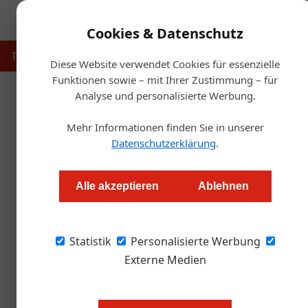
Cookies & Datenschutz
Touristik
Gastronomie
Hotellerie
Handel & Herst
Diese Website verwendet Cookies für essenzielle
Funktionen sowie – mit Ihrer Zustimmung – für
Analyse und personalisierte Werbung.
Startse
Mehr Informationen finden Sie in unserer
Ferienhotellerie: Weste
Datenschutzerklärung
.
Redaktion
Alle akzeptieren
Ablehnen
Die offiziellen Zahlen, welche die Entwicklun
Statistik
betrachten, sehen gut aus. Allerdings ist selb
Personalisierte Werbung
Ende der Pandemie in Österreich das Tal für d
Externe Medien
noch lange nicht durchschritten, zeigt ein P