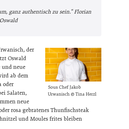
m, ganz authentisch zu sein.“
Florian
Oswald
rwanisch, der
etzt Oswald
e und neue
wird ab dem
a oder
Sous Chef Jakob
i Salaten,
Urwanisch © Tina Herzl
kommen neue
 oder rosa gebratenes Thunfischsteak
hnitzel und Moules frites bleiben