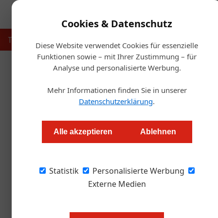
Cookies & Datenschutz
Touristik
Gastronomie
Hotellerie
Handel & Herst
Diese Website verwendet Cookies für essenzielle
Funktionen sowie – mit Ihrer Zustimmung – für
Analyse und personalisierte Werbung.
Startse
Mehr Informationen finden Sie in unserer
Datenschutzerklärung
.
Florian Oswald ist neuer Küc
Alle akzeptieren
Ablehnen
Redaktion.OEGZ
Statistik
Personalisierte Werbung
Mit Juni übernimmt Florian Oswald die kulina
und bringt internationale Einflüsse in das ga
Externe Medien
warum er sich für das The Guesthouse Vienna