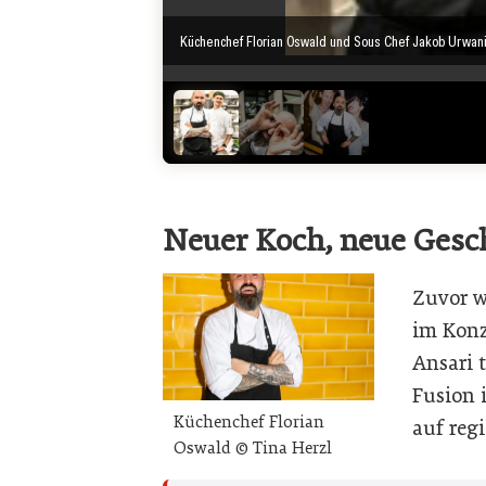
Küchenchef Florian Oswald und Sous Chef Jakob Urwani
Neuer Koch, neue Ges
Zuvor w
im Konz
Ansari t
Fusion 
Küchenchef Florian
auf reg
Oswald © Tina Herzl