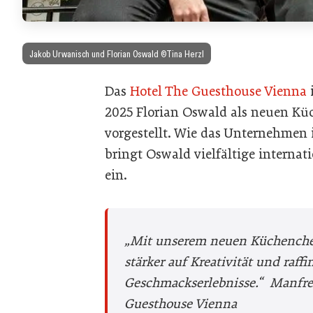
Jakob Urwanisch und Florian Oswald ©Tina Herzl
Das
Hotel The Guesthouse Vienna
i
2025 Florian Oswald als neuen Küc
vorgestellt. Wie das Unternehmen 
bringt Oswald vielfältige internat
ein.
„Mit unserem neuen Küchenchef
stärker auf Kreativität und raffi
Geschmackserlebnisse.“
Manfred
Guesthouse Vienna