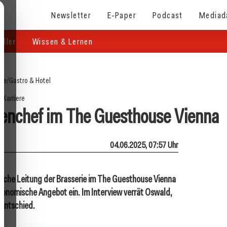
Newsletter
E-Paper
Podcast
Mediad
eller
Wissen & Lernen
ite
/
Gastro & Hotel
Karriere
henchef im The Guesthouse Vienna
04.06.2025, 07:57 Uhr
rische Leitung der Brasserie im The Guesthouse Vienna
stronomische Angebot ein. Im Interview verrät Oswald,
 entschied.