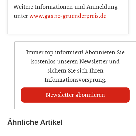
Weitere Informationen und Anmeldung
unter
www.gastro-gruenderpreis.de
Immer top informiert! Abonnieren Sie
kostenlos unseren Newsletter und
sichern Sie sich Ihren
Informationsvorsprung.
Newsletter abonnieren
21. Juli 2026
21. Juli 2026
War die Fußball-WM 2026 für Ihren Betrieb ein
Ähnliche Artikel
Stipendium für Nachwuchstalent in der Wiener
Geschäft?
20. Juli 2026