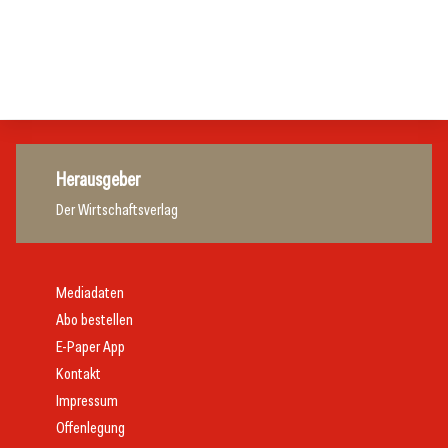
Gastronomie
Initiative zu Bargeldkultur in der Gastronomie
Gastronomie
Gastronomie
Gastronomie
Herausgeber
Der Wirtschaftsverlag
Mediadaten
Abo bestellen
E-Paper App
Kontakt
Impressum
Offenlegung