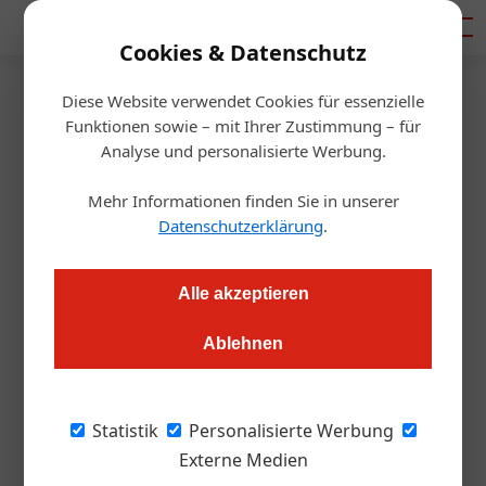
Mediadaten
Cookies & Datenschutz
Diese Website verwendet Cookies für essenzielle
Startseite
/
Gastro & Hotel
Funktionen sowie – mit Ihrer Zustimmung – für
Wettbewerb
Analyse und personalisierte Werbung.
Gastro-Gründerpreis: Jetzt
Mehr Informationen finden Sie in unserer
Konzepte einreichen
Datenschutzerklärung
.
Alexander Grübling
31.10.2022, 14:08 Uhr
Alle akzeptieren
Ablehnen
Der Wettbewerb für Gastro-Startups geht in die nächste
Runde. Einreichungen sind bis 16. Dezember 2022 möglich.
Statistik
Personalisierte Werbung
Bild oben: Die Gewinnerkonzepte beim Finale
Externe Medien