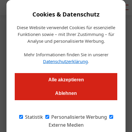
Mediadaten
Cookies & Datenschutz
Diese Website verwendet Cookies für essenzielle
Startseite
/
Gastronomie
Funktionen sowie – mit Ihrer Zustimmung – für
Fleisch
Analyse und personalisierte Werbung.
Alt und ausgedient? Von
Mehr Informationen finden Sie in unserer
wegen!
Datenschutzerklärung
.
Redaktion.OEGZ
02.04.2025, 16:32 Uhr
Alle akzeptieren
Ablehnen
Immer mehr Gastronomiebetriebe setzen auf den Trend der
„alten Kuh“ und meinen damit tatsächlich Rindfleisch, das
vor einiger Zeit noch nicht einmal in den Kochtopf –
Statistik
Personalisierte Werbung
geschweige denn in die Pfanne – gekommen wäre.
Externe Medien