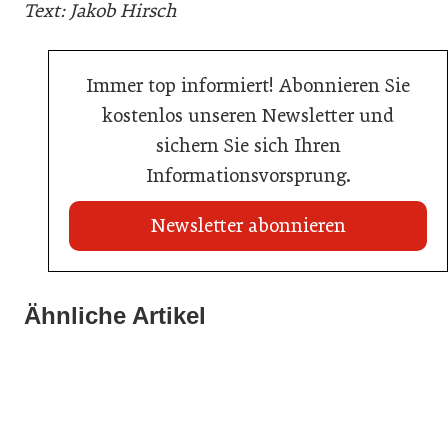
Text: Jakob Hirsch
Immer top informiert! Abonnieren Sie
kostenlos unseren Newsletter und
sichern Sie sich Ihren
Informationsvorsprung.
Newsletter abonnieren
21. Juli 2026
21. Juli 2026
War die Fußball-WM 2026 für Ihren Betrieb ein
Ähnliche Artikel
20. Juli 2026
Stipendium für Nachwuchstalent in der Wiener
Geschäft?
Brauerei Schwechat: Georg Gartner wird neuer
Gastronomie
Braumeister
Gastronomie
Gastronomie
Hersteller