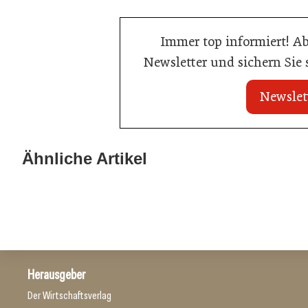
Immer top informiert! A
Newsletter und sichern Sie
Newslet
21. Juli 2026
21. Juli 2026
War die Fußball-WM 2026 für Ihren
Stipendium für
Ähnliche Artikel
Betrieb ein Geschäft?
der Wiener Ga
Gastronomie
Gastronomie
Herausgeber
Der Wirtschaftsverlag