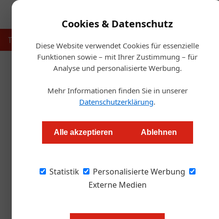
Cookies & Datenschutz
Touristik
Gastronomie
Hotellerie
Handel & Herst
Diese Website verwendet Cookies für essenzielle
Funktionen sowie – mit Ihrer Zustimmung – für
Analyse und personalisierte Werbung.
Starts
Mehr Informationen finden Sie in unserer
G
Datenschutzerklärung
.
Burgerkette Ludwig jet
Alle akzeptieren
Ablehnen
Redaktion.OEGZ
Statistik
Personalisierte Werbung
Bio-zertifizierte Gastro-Betriebe sind in Öster
Ketten erst recht. Umso bemerkenswerter ist de
Externe Medien
eröffnet hat.