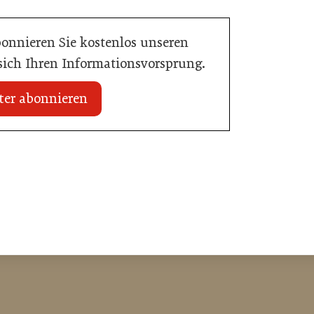
bonnieren Sie kostenlos unseren
 sich Ihren Informationsvorsprung.
ter abonnieren
20. Juli 2026
Initiative zu Bargeldkultur in der
 Nachwuchstalent in
Gastronomie
stronomie
Gastronomie