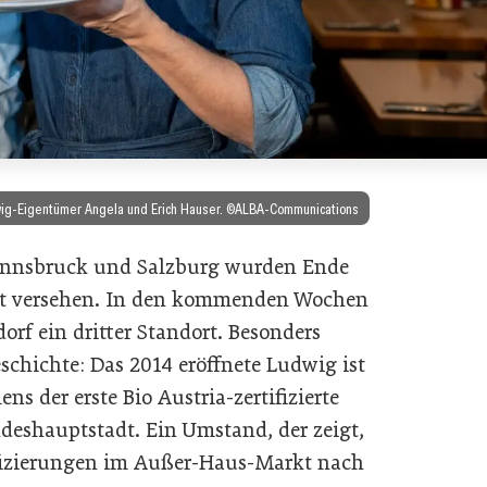
udwig-Eigentümer Angela und Erich Hauser. ©ALBA-Communications
 Innsbruck und Salzburg wurden Ende
kat versehen. In den kommenden Wochen
orf ein dritter Standort. Besonders
schichte: Das 2014 eröffnete Ludwig ist
 der erste Bio Austria-zertifizierte
ndeshauptstadt. Ein Umstand, der zeigt,
ifizierungen im Außer-Haus-Markt nach