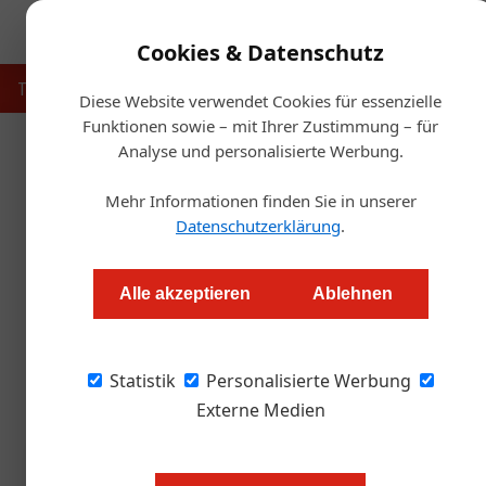
Cookies & Datenschutz
Touristik
Gastronomie
Hotellerie
Handel & Herst
Diese Website verwendet Cookies für essenzielle
Funktionen sowie – mit Ihrer Zustimmung – für
Analyse und personalisierte Werbung.
Starts
Mehr Informationen finden Sie in unserer
Cocore eröffnet i
Datenschutzerklärung
.
Redaktion.OEGZ
Alle akzeptieren
Ablehnen
Giuliana Migliaccio und Emiliano Esposito erö
Statistik
eigener Landwirtschaft, handgezogener Past
Personalisierte Werbung
Externe Medien