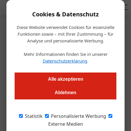
Mediadaten
Cookies & Datenschutz
Diese Website verwendet Cookies für essenzielle
Startseite
/
Gastronomie
Funktionen sowie – mit Ihrer Zustimmung – für
Das Ende einer Ära: Noma-
Analyse und personalisierte Werbung.
Chef René Redzepi gibt auf
Mehr Informationen finden Sie in unserer
Datenschutzerklärung
.
Redaktion.OEGZ
12.03.2026, 09:55 Uhr
Alle akzeptieren
Mehr als 20 Jahre prägte er die internationale Fine-Dining-
Ablehnen
Szene. Jetzt zwingen massive Vorwürfe den Starkoch zum
Rückzug.
Statistik
Personalisierte Werbung
Externe Medien