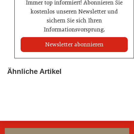
Immer top informiert! Abonnieren Sie
kostenlos unseren Newsletter und
sichern Sie sich Ihren
Informationsvorsprung.
Newsletter abonnieren
21. Juli 2026
21. Juli 2026
War die Fußball-WM 2026 für Ihren Betrieb ein
Ähnliche Artikel
Stipendium für Nachwuchstalent in der Wiener
Geschäft?
20. Juli 2026
Gastronomie
Initiative zu Bargeldkultur in der Gastronomie
Gastronomie
Gastronomie
Gastronomie