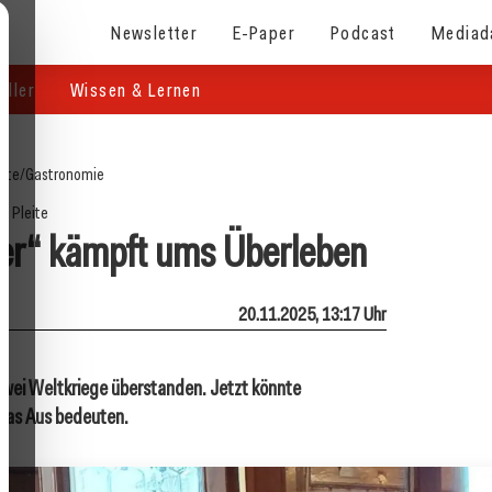
Newsletter
E-Paper
Podcast
Mediad
eller
Wissen & Lernen
eite
/
Gastronomie
Pleite
er“ kämpft ums Überleben
20.11.2025, 13:17 Uhr
 zwei Weltkriege überstanden. Jetzt könnte
das Aus bedeuten.