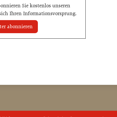
bonnieren Sie kostenlos unseren
 sich Ihren Informationsvorsprung.
ter abonnieren
20. Juli 2026
Initiative zu Bargeldkultur in der
 Nachwuchstalent in
Gastronomie
stronomie
Gastronomie