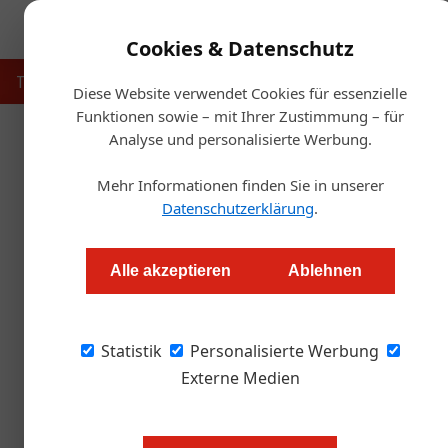
Cookies & Datenschutz
Touristik
Gastronomie
Hotellerie
Handel & Herst
Diese Website verwendet Cookies für essenzielle
Funktionen sowie – mit Ihrer Zustimmung – für
Analyse und personalisierte Werbung.
Starts
Mehr Informationen finden Sie in unserer
Datenschutzerklärung
.
Gasthaus „Brandstett
Alle akzeptieren
Ablehnen
Redaktion.OEGZ
Statistik
Personalisierte Werbung
Der Betrieb in der Hernalser Hauptstraße hat
ausgerechnet eine Pandemie und ihre Folgen 
Externe Medien