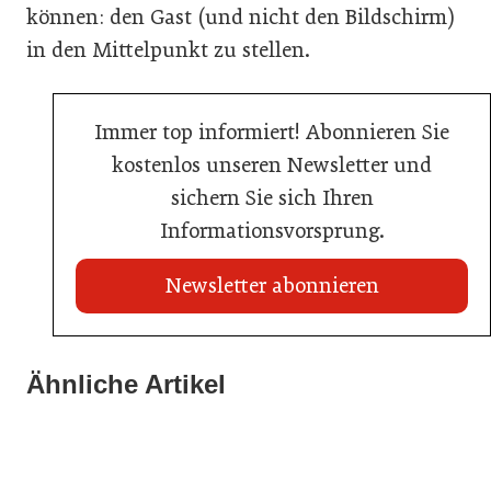
können: den Gast (und nicht den Bildschirm)
in den Mittelpunkt zu stellen.
Immer top informiert! Abonnieren Sie
kostenlos unseren Newsletter und
sichern Sie sich Ihren
Informationsvorsprung.
Newsletter abonnieren
21. Juli 2026
21. Juli 2026
War die Fußball-WM 2026 für Ihren Betrieb ein
Ähnliche Artikel
Stipendium für Nachwuchstalent in der Wiener
Geschäft?
20. Juli 2026
Gastronomie
Initiative zu Bargeldkultur in der Gastronomie
Gastronomie