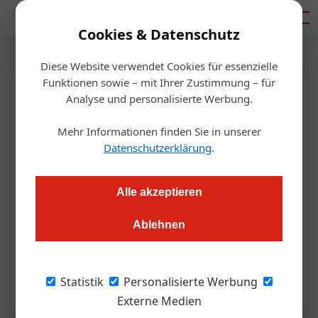
Mediadaten
Cookies & Datenschutz
Diese Website verwendet Cookies für essenzielle
Startseite
/
Gastronomie
Funktionen sowie – mit Ihrer Zustimmung – für
KI in der Gastro: So gelingt der
Analyse und personalisierte Werbung.
Start im Betrieb
Mehr Informationen finden Sie in unserer
Datenschutzerklärung
.
Redaktion.OEGZ
25.06.2026, 14:14 Uhr
Alle akzeptieren
Nur sechs Prozent der europäischen Gastronomiebetriebe
Ablehnen
verfolgen bislang eine klare KI-Strategie. Berater Matteo
Landi sieht darin ein ungenutztes Potenzial von 20 bis 25
Prozent Umsatzsteigerung. Mit Podcastfolge!
Statistik
Personalisierte Werbung
Externe Medien