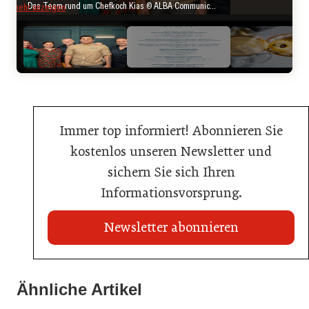
Das Team rund um Chefkoch Kias © ALBA Communications / Christopher Hanschitz
mehr anzeigen
Immer top informiert! Abonnieren Sie
kostenlos unseren Newsletter und
sichern Sie sich Ihren
Informationsvorsprung.
Newsletter abonnieren
21. Juli 2026
21. Juli 2026
War die Fußball-WM 2026 für Ihren Betrieb ein
Ähnliche Artikel
Stipendium für Nachwuchstalent in der Wiener