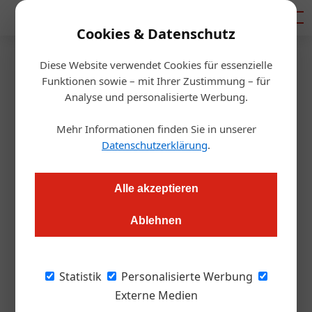
Mediadaten
Cookies & Datenschutz
Diese Website verwendet Cookies für essenzielle
Startseite
/
Gastronomie
Funktionen sowie – mit Ihrer Zustimmung – für
Tasting Dinner
Analyse und personalisierte Werbung.
Kias Kitchen – Modern
Mehr Informationen finden Sie in unserer
Brazilian trifft auf Regionalität
Datenschutzerklärung
.
Redaktion.OEGZ
09.04.2025, 08:57 Uhr
Alle akzeptieren
Ablehnen
Ein brasilianischer Balletttänzer als Koch, ein Gastgeber mit
Wurzeln aus Griechenland: Kias Kitchen bringt neue
Geschmäcker nach Wien und vereint Regionalität mit
Statistik
Personalisierte Werbung
brasilianischer Küche und griechischen Impulsen. In der
Externe Medien
Gumpendorfer Straße verwöhnen Kias und Alex Burget ihre