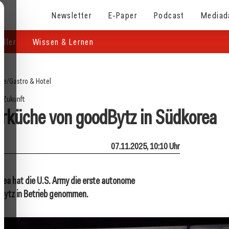
Newsletter
E-Paper
Podcast
Mediad
eller
Wissen & Lernen
ite
/
Gastro & Hotel
Zukunft
rküche von goodBytz in Südkorea
07.11.2025, 10:10 Uhr
rea hat die U.S. Army die erste autonome
Bytz in Betrieb genommen.