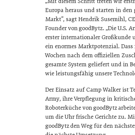
„Mit diesem Schritt treten wir ers
Europa heraus und starten in den 
Markt“, sagt Hendrik Susemihl, C
Founder von goodBytz. „Die U.S. A
erster internationaler Großkunde u
ein enormes Marktpotenzial. Dass
Wochen nach dem offiziellen Zusc
gesamte System geliefert und in 
wie leistungsfähig unsere Technolog
Der Einsatz auf Camp Walker ist Tei
Army, ihre Verpflegung in kritisch
Roboterküche von goodBytz arbeite
um die Uhr frische Gerichte zu. M
goodBytz den Weg für den nächsten
die nächste Umsetzung.