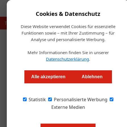
Cookies & Datenschutz
Touristik
Gastronomie
Hotellerie
Handel & Herst
Diese Website verwendet Cookies für essenzielle
Funktionen sowie – mit Ihrer Zustimmung – für
Analyse und personalisierte Werbung.
Startse
Mehr Informationen finden Sie in unserer
Datenschutzerklärung
.
U.S. Army: Autonome Robote
Alle akzeptieren
Ablehnen
Redaktion.OEGZ
Statistik
Personalisierte Werbung
Auf der US-Militärbasis Camp Walker in Südko
Roboterküche des Hamburger Start-ups good
Externe Medien