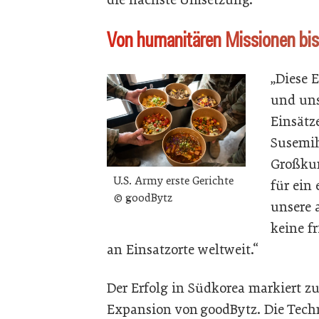
Von humanitären Missionen bi
„Diese 
und uns
Einsätz
Susemihl
Großkun
U.S. Army erste Gerichte
für ein
© goodBytz
unsere 
keine f
an Einsatzorte weltweit.“
Der Erfolg in Südkorea markiert zu
Expansion von goodBytz. Die Techn