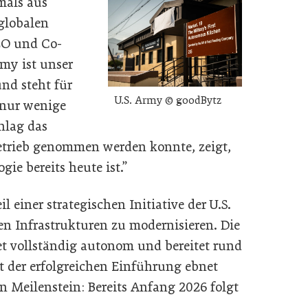
tmals aus
globalen
EO und Co-
rmy ist unser
nd steht für
U.S. Army © goodBytz
 nur wenige
hlag das
Betrieb genommen werden konnte, zeigt,
ie bereits heute ist.”
l einer strategischen Initiative der U.S.
en Infrastrukturen zu modernisieren. Die
t vollständig autonom und bereitet rund
it der erfolgreichen Einführung ebnet
 Meilenstein: Bereits Anfang 2026 folgt