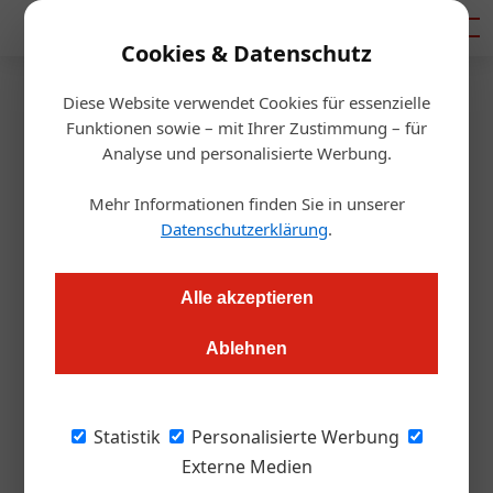
Mediadaten
Cookies & Datenschutz
Diese Website verwendet Cookies für essenzielle
Startseite
/
Gastronomie
Funktionen sowie – mit Ihrer Zustimmung – für
Ausbildung
Analyse und personalisierte Werbung.
Wenn SchülerInnen ein Pop-
Mehr Informationen finden Sie in unserer
up-Dinner auf Profi-Niveau
Datenschutzerklärung
.
stemmen
Alle akzeptieren
Redaktion.OEGZ
16.01.2026, 11:02 Uhr
Ablehnen
TourismusschülerInnen der Bergheidengasse setzten mit
Statistik
Personalisierte Werbung
ihrem ersten externen Pop-up-Dinner in der Wiener
Externe Medien
Eventlocation M 12 ein starkes Zeichen. Das Motto: „Dinner in