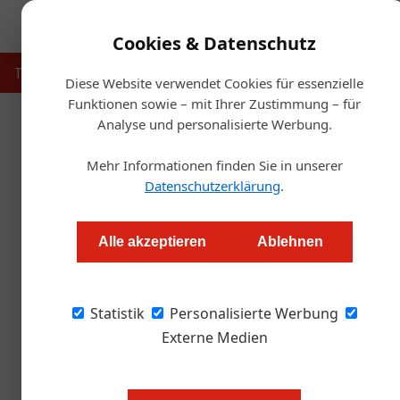
Cookies & Datenschutz
Touristik
Gastronomie
Hotellerie
Handel & Herst
Diese Website verwendet Cookies für essenzielle
Funktionen sowie – mit Ihrer Zustimmung – für
Analyse und personalisierte Werbung.
Starts
Mehr Informationen finden Sie in unserer
Wörthersee-Rosental startet mi
Datenschutzerklärung
.
Redaktion.OEGZ
Alle akzeptieren
Ablehnen
Die Region Wörthersee-Rosental startet nach 
Statistik
seit 15 Jahren in die neue Ausgabe der See.Es
Personalisierte Werbung
Wörthersee kulinarische Veranstaltungen mi
Externe Medien
Programm.