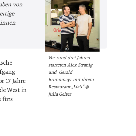
haben von
ertige
:innen
Vor rund drei Jahren
ische
starteten Alex Stranig
lfgang
und Gerald
Brunnmayr mit ihrem
r 17 Jahre
Restaurant „Lia’s“ ©
le West in
Julia Geiter
 fürs