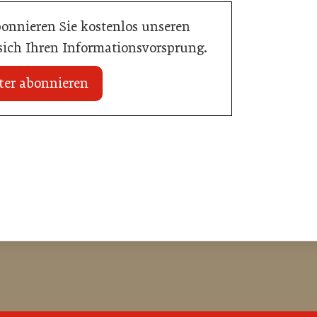
bonnieren Sie kostenlos unseren
 sich Ihren Informationsvorsprung.
ter abonnieren
20. Juli 2026
Initiative zu Bargeldkultur in der
 Nachwuchstalent in
Gastronomie
stronomie
Gastronomie