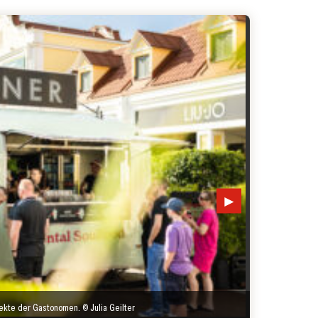
►
jekte der Gastonomen. © Julia Geilter