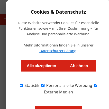
Cookies & Datenschutz
Touristik
Gastronomie
Hotellerie
Handel & Herst
Diese Website verwendet Cookies für essenzielle
Funktionen sowie – mit Ihrer Zustimmung – für
Analyse und personalisierte Werbung.
Starts
Mehr Informationen finden Sie in unserer
N
Datenschutzerklärung
.
Würstelstand neu gedacht: „
Alle akzeptieren
Ablehnen
Redaktion.OEGZ
Statistik
Personalisierte Werbung
Die Gastronomen Alex Stranig und Gerald Brun
Food-Truck-Konzept „Wurstliebe“, das klassi
Externe Medien