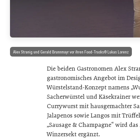
Alex Stranig und Gerald Brunnmayr vor ihren Food-Trucks© Lukas Lorenz
Die beiden Gastronomen Alex Stra
gastronomisches Angebot im Desi
Würstelstand-Konzept namens „Wur
Sacherwürstel und Käsekrainer w
Currywurst mit hausgemachter Sa
Jalapenos sowie Langos mit Trüff
„Sausage & Champagne“ wird das
Winzersekt ergänzt.