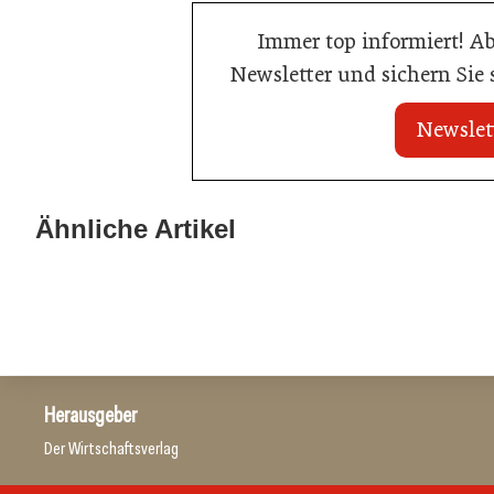
Immer top informiert! A
Newsletter und sichern Sie
Newslet
21. Juli 2026
21. Juli 2026
War die Fußball-WM 2026 für Ihren
Stipendium für
Ähnliche Artikel
Betrieb ein Geschäft?
der Wiener Ga
Gastronomie
Gastronomie
Herausgeber
Der Wirtschaftsverlag