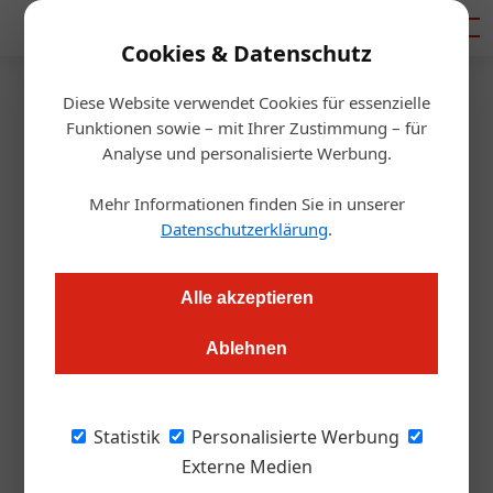
Mediadaten
Cookies & Datenschutz
Diese Website verwendet Cookies für essenzielle
Startseite
/
Gastro & Hotel
Funktionen sowie – mit Ihrer Zustimmung – für
Gastrozulieferer in Bedrängnis
Analyse und personalisierte Werbung.
Mehr Informationen finden Sie in unserer
Alexander Grübling
10.12.2020, 10:14 Uhr
Datenschutzerklärung
.
Lebensmittelgroßhandel, Obst- und Gemüsehändler,
Alle akzeptieren
Getränkelieferanten & Co: Es droht eine Pleitewelle, warnen
Branchenvertreter.
Ablehnen
„Die Gastronomie- und Tourismusbetriebe
Statistik
Personalisierte Werbung
haben geschlossen, bekommen
Externe Medien
Unterstützungszahlungen – zumindest bis in