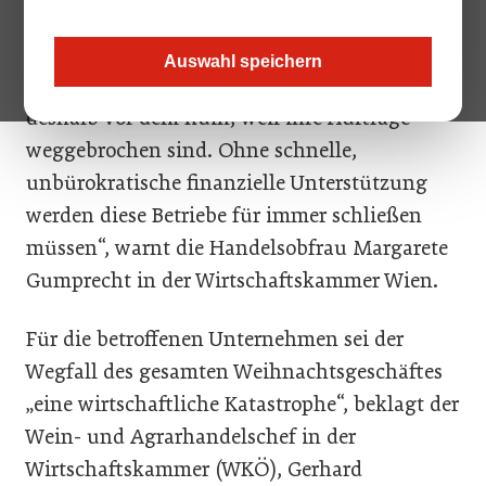
den Jänner. Auf die Zulieferbetriebe wurde
von der Politik aber bislang vergessen. Viele
Auswahl speichern
Lebensmittel-Händler im B2B-Bereich stehen
deshalb vor dem Ruin, weil ihre Aufträge
weggebrochen sind. Ohne schnelle,
unbürokratische finanzielle Unterstützung
werden diese Betriebe für immer schließen
müssen“, warnt die Handelsobfrau Margarete
Gumprecht in der Wirtschaftskammer Wien.
Für die betroffenen Unternehmen sei der
Wegfall des gesamten Weihnachtsgeschäftes
„eine wirtschaftliche Katastrophe“, beklagt der
Wein- und Agrarhandelschef in der
Wirtschaftskammer (WKÖ), Gerhard