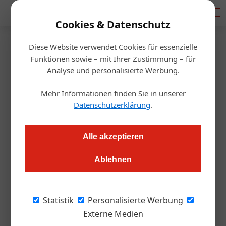
Mediadaten
Cookies & Datenschutz
Diese Website verwendet Cookies für essenzielle
Startseite
/
Gastro & Hotel
Funktionen sowie – mit Ihrer Zustimmung – für
Gerstner übernimmt Austria
Analyse und personalisierte Werbung.
Hotels International
Mehr Informationen finden Sie in unserer
Datenschutzerklärung
.
Redaktion.OEGZ
27.02.2013, 00:00 Uhr
Alle akzeptieren
Wien. Das Wiener Traditionsunternehmen Gerstner
Ablehnen
übernimmt um einen dreistelligen Millionenbetrag von der
Uniqua-Gruppe die zwölf Hotels von Austria Hotels
International. Damit erweitert Geschäftsführer Oliver W.
Statistik
Personalisierte Werbung
Braun sein Unternehmen um den Bereich Hotellerie. Die
Externe Medien
Neuorganisation der einzelnen Immobilien soll bis 2018