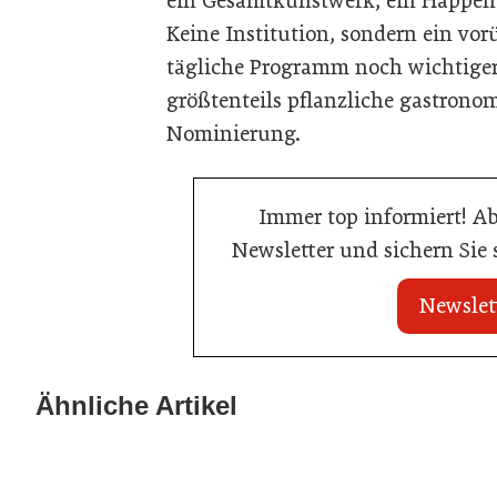
ein Gesamtkunstwerk, ein Happeni
Keine Institution, sondern ein vo
tägliche Programm noch wichtiger 
größtenteils pflanzliche gastronom
Nominierung.
Immer top informiert! A
Newsletter und sichern Sie
Newslet
21. Juli 2026
21. Juli 2026
War die Fußball-WM 2026 für Ihren
Stipendium für
Ähnliche Artikel
Betrieb ein Geschäft?
der Wiener Ga