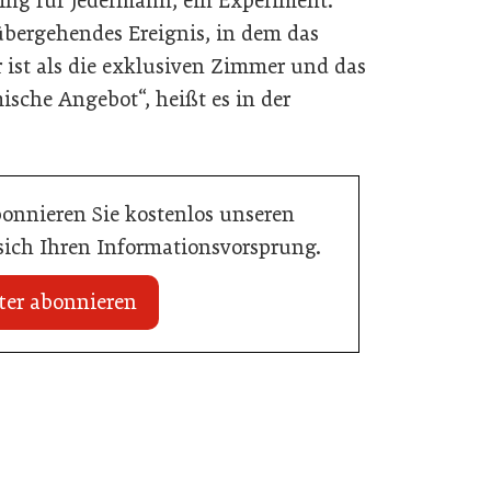
ng für Jedermann, ein Experiment.
rübergehendes Ereignis, in dem das
ist als die exklusiven Zimmer und das
ische Angebot“, heißt es in der
bonnieren Sie kostenlos unseren
 sich Ihren Informationsvorsprung.
ter abonnieren
20. Juli 2026
Initiative zu Bargeldkultur in der
 Nachwuchstalent in
Gastronomie
stronomie