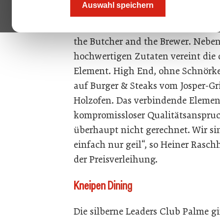
Auswahl speichern
Begründung der Jury: „Das Gloriou
‘Don‘t try to be too glorious. Be a b
the Butcher and the Brewer. Nebe
hochwertigen Zutaten vereint die d
Element. High End, ohne Schnörkel
auf Burger & Steaks vom Josper-Gr
Holzofen. Das verbindende Elemen
kompromissloser Qualitätsanspru
überhaupt nicht gerechnet. Wir si
einfach nur geil“, so Heiner Rasch
der Preisverleihung.
Kneipen Dining
Die silberne Leaders Club Palme g