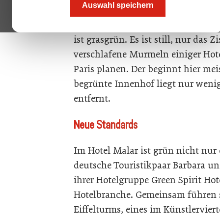
Auswahl speichern
Trögen, dazwischen recken Grünpfl
Selbst der Teppich, der über Stufe
ist grasgrün. Es ist still, nur das
verschlafene Murmeln einiger Hotel
Paris planen. Der beginnt hier me
begrünte Innenhof liegt nur wen
entfernt.
Neue Standards
Im Hotel Malar ist grün nicht nur 
deutsche Touristikpaar Barbara und
ihrer Hotelgruppe Green Spirit Ho
Hotelbranche. Gemeinsam führen si
Eiffelturms, eines im Künstlerviert