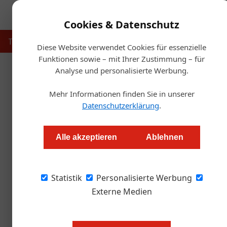
Cookies & Datenschutz
Touristik
Gastronomie
Hotellerie
Handel & Herst
Diese Website verwendet Cookies für essenzielle
Funktionen sowie – mit Ihrer Zustimmung – für
Analyse und personalisierte Werbung.
Startse
Mehr Informationen finden Sie in unserer
Größe war fü
Datenschutzerklärung
.
Redaktion.OEGZ
Alle akzeptieren
Ablehnen
1.700 Sitzplätze im Freien, 700 innen: Das W
Statistik
geht nicht, sagt Karl Kolarik. Seine Maxime: N
Personalisierte Werbung
nicht abheben, wenn es super läuft.
Externe Medien
Autor: Alexander Grübling