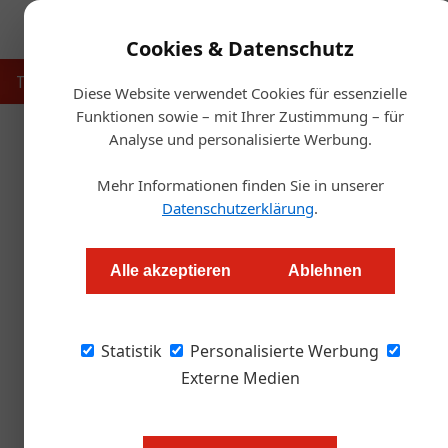
Cookies & Datenschutz
Touristik
Gastronomie
Hotellerie
Handel & Herst
Diese Website verwendet Cookies für essenzielle
Funktionen sowie – mit Ihrer Zustimmung – für
Analyse und personalisierte Werbung.
Startse
Mehr Informationen finden Sie in unserer
Guide
Datenschutzerklärung
.
Amador be
Alle akzeptieren
Ablehnen
Alexander Grübling
Statistik
Personalisierte Werbung
Auch im neuen Michelin „Main Cities“-Guide 
es aber auch.
Externe Medien
Für den international reisenden Fo