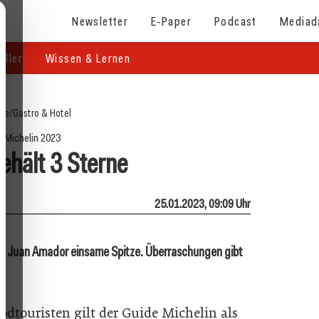
Newsletter
E-Paper
Podcast
Mediad
eller
Wissen & Lernen
ite
/
Gastro & Hotel
 Michelin 2023
hält 3 Sterne
25.01.2023, 09:09 Uhr
ist Juan Amador einsame Spitze. Überraschungen gibt
odtouristen gilt der Guide Michelin als