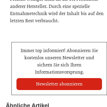
anderer Hersteller. Durch eine spezielle
Entnahmetechnik wird der Inhalt bis auf den
letzten Rest verbraucht.
Immer top informiert! Abonnieren Sie
kostenlos unseren Newsletter und
sichern Sie sich Ihren
Informationsvorsprung.
Newsletter abonnieren
21. Juli 2026
21. Juli 2026
War die Fußball-WM 2026 für Ihren Betrieb ein
Ähnliche Artikel