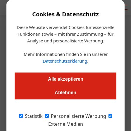
Mediadaten
Cookies & Datenschutz
Diese Website verwendet Cookies für essenzielle
Startseite
/
Gastro & Hotel
Funktionen sowie – mit Ihrer Zustimmung – für
Hagleitner präsentiert
Analyse und personalisierte Werbung.
Weltneuheit
Mehr Informationen finden Sie in unserer
Datenschutzerklärung
.
Alexander Grübling
03.06.2016, 10:40 Uhr
Alle akzeptieren
Xibu SenseMoistcare: Das österreichische
Ablehnen
Hygieneunternehmen entwickelt einen neuen Spender für
feuchtes Toilettenpapier.
Statistik
Personalisierte Werbung
Wer kennt das nicht: Man checkt als Gast in
Externe Medien