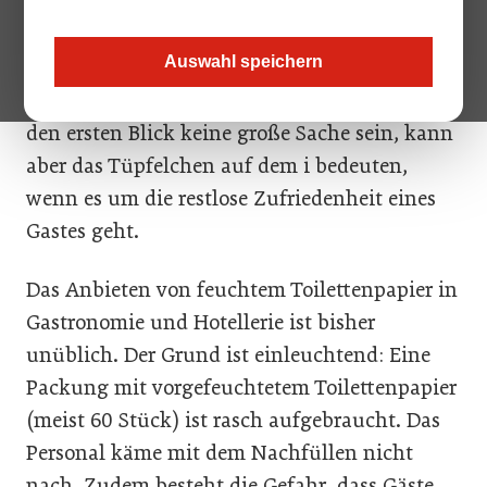
einem Hotel ein und fühlt sich rundum wohl
und gut umsorgt. Nur eine Kleinigkeit, an die
Auswahl speichern
man sich daheim gewöhnt hat, vermisst man:
feuchtes Toilettenpapier. Das mag jetzt auf
den ersten Blick keine große Sache sein, kann
aber das Tüpfelchen auf dem i bedeuten,
wenn es um die restlose Zufriedenheit eines
Gastes geht.
Das Anbieten von feuchtem Toilettenpapier in
Gastronomie und Hotellerie ist bisher
unüblich. Der Grund ist einleuchtend: Eine
Packung mit vorgefeuchtetem Toilettenpapier
(meist 60 Stück) ist rasch aufgebraucht. Das
Personal käme mit dem Nachfüllen nicht
nach. Zudem besteht die Gefahr, dass Gäste