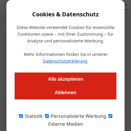
Mediadaten
Cookies & Datenschutz
Diese Website verwendet Cookies für essenzielle
Startseite
/
Gastro & Hotel
Funktionen sowie – mit Ihrer Zustimmung – für
Neueröffnung
Analyse und personalisierte Werbung.
Harald Irka und Johann
Mehr Informationen finden Sie in unserer
Schmuck eröffnen Weihnachts-
Datenschutzerklärung
.
PopUp
Alle akzeptieren
Redaktion.OEGZ
24.09.2025, 10:15 Uhr
Ablehnen
Von 14. November bis 21. Dezember: Die beiden steirischen
Statistik
Personalisierte Werbung
Spitzenköche Johann Schmuck und Harald Irka eröffnen ein
Externe Medien
Weihnachts-PopUp im Grazer Gewürzhaus „Van den Berg“. An