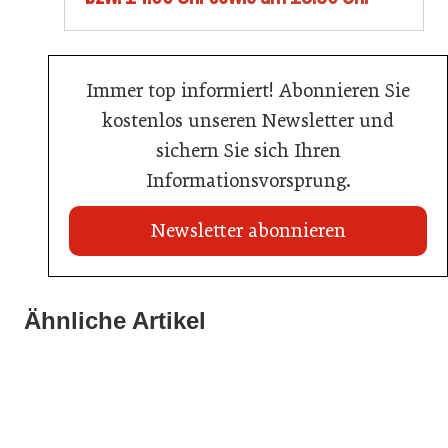
Immer top informiert! Abonnieren Sie
kostenlos unseren Newsletter und
sichern Sie sich Ihren
Informationsvorsprung.
Newsletter abonnieren
21. Mai 2026
Wiener Brauer gewinnt Biersommelier-
Ähnliche Artikel
06. Mai 2026
06. Mai 2026
Staatsmeisterschaft 2026
Start-up aus St. Wolfgang bringt App für
Weinfrühling in Stegersbach
Aufgabenmanagement
Gastro & Hotel
Gastro & Hotel
Gastro & Hotel