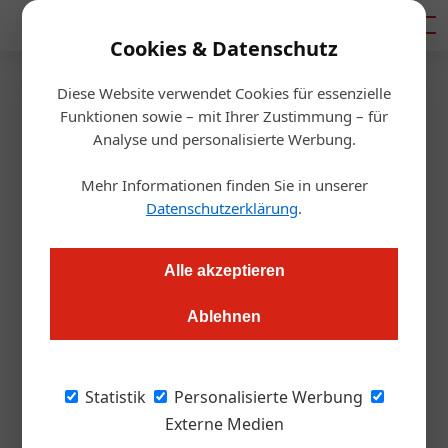
Mediadaten
Cookies & Datenschutz
Diese Website verwendet Cookies für essenzielle
Startseite
/
Gastro & Hotel
Funktionen sowie – mit Ihrer Zustimmung – für
Hier ist der Hund König!
Analyse und personalisierte Werbung.
Mehr Informationen finden Sie in unserer
Jasmin Kreulitsch
17.10.2019, 13:27 Uhr
Datenschutzerklärung
.
Urlaub mit Wau-Effekt – im beschaulichen Ort Rauris macht
Alle akzeptieren
ein Hotel vor, wie Urlaub mit Hund funktioniert: Das Hotel
Grimming Dogs & Friends hat bis zu 50 Hunde gleichzeitig zu
Ablehnen
Gast – plus Herrchen und Frauchen. Die ÖGZ hat im
exklusivsten Hundehotel Österreichs eingecheckt.
Statistik
Personalisierte Werbung
Externe Medien
An der Rezeption stehen Trinkbrunnen und