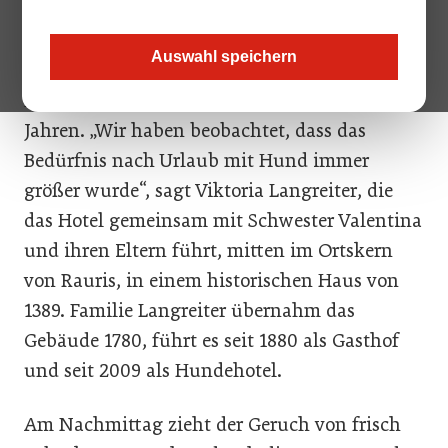
Snacks, davor thront ein Sofa, daneben ein
Regal mit Handtüchern gegen dreckige
Auswahl speichern
Pfoten. Alles für vierbeinige Gäste. Hier ist der
Hund König! Die Idee entstand vor zehn
Jahren. „Wir haben beobachtet, dass das
Bedürfnis nach Urlaub mit Hund immer
größer wurde“, sagt Viktoria Langreiter, die
das Hotel gemeinsam mit Schwester Valentina
und ihren Eltern führt, mitten im Ortskern
von Rauris, in einem historischen Haus von
1389. Familie Langreiter übernahm das
Gebäude 1780, führt es seit 1880 als Gasthof
und seit 2009 als Hundehotel.
Am Nachmittag zieht der Geruch von frisch