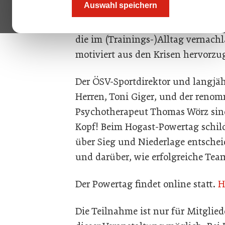
Auswahl speichern
Besonders in schwierigen Zeiten gil
die im (Trainings-)Alltag vernach
motiviert aus den Krisen hervorzu
Der ÖSV-Sportdirektor und langjäh
Herren, Toni Giger, und der renom
Psychotherapeut Thomas Wörz sind
Kopf! Beim Hogast-Powertag schil
über Sieg und Niederlage entschei
und darüber, wie erfolgreiche Tea
Der Powertag findet online statt.
H
Die Teilnahme ist nur für Mitglie