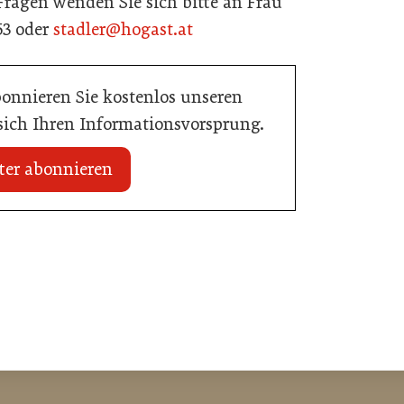
Fragen wenden Sie sich bitte an Frau
53 oder
stadler@hogast.at
bonnieren Sie kostenlos unseren
 sich Ihren Informationsvorsprung.
ter abonnieren
20. Juli 2026
n Mühlviertler Top-
Familotel erweitert Portfolio um Mia
Alpina Zillertal
Hotellerie