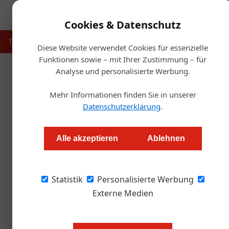
Cookies & Datenschutz
Touristik
Gastronomie
Hotellerie
Handel & Herst
Diese Website verwendet Cookies für essenzielle
Funktionen sowie – mit Ihrer Zustimmung – für
Analyse und personalisierte Werbung.
Startse
Mehr Informationen finden Sie in unserer
Hogast-Powertag
Datenschutzerklärung
.
Redaktion.OEGZ
Alle akzeptieren
Ablehnen
Am 26. Mai ist es so weit: Dann geht der dies
Statistik
online.
Personalisierte Werbung
Externe Medien
Erfolg entsteht im Kopf: Was kön
Spitzensportlern lernen?