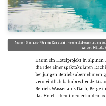
Teurer Höhenrausch? Bauliche Komplexität, hohe Kapitalkosten und ein deut
werden. © iStock / 
Kaum ein Hotelprojekt in alpinen
die Idee einer spektakulären Dach
bei jungen Betriebsübernehmern gi
vermeintlich bahnbrechende Lösung
Betrieb. Wasser aufs Dach, Berge 
das Hotel scheint neu erfunden, o