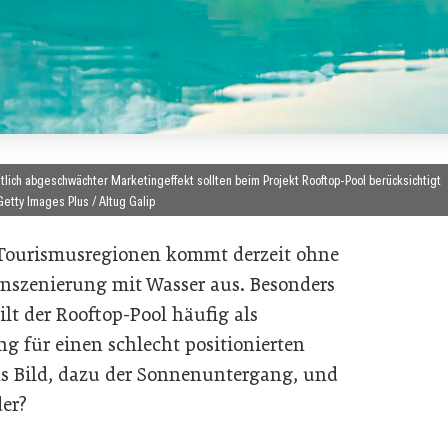
lich abgeschwächter Marketingeffekt sollten beim Projekt Rooftop-Pool berücksichtigt
Getty Images Plus / Altug Galip
 Tourismusregionen kommt derzeit ohne
inszenierung mit Wasser aus. Besonders
lt der Rooftop-Pool häufig als
 für einen schlecht positionierten
ins Bild, dazu der Sonnenuntergang, und
der?