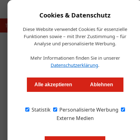
Cookies & Datenschutz
Touristik
Gastronomie
Hotellerie
Handel & Herst
Diese Website verwendet Cookies für essenzielle
Funktionen sowie – mit Ihrer Zustimmung – für
Analyse und personalisierte Werbung.
Start
Mehr Informationen finden Sie in unserer
Was Rooftop-Pools
Datenschutzerklärung
.
Redaktion.OEGZ
Alle akzeptieren
Ablehnen
Rooftop-Pools gelten in der alpinen Hotelleri
Statistik
Reisenzahn zeigt jedoch, dass die Investition i
Personalisierte Werbung
Externe Medien