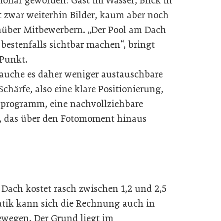
ionär geworden: Gast im Wasser, Blick in
gt zwar weiterhin Bilder, kaum aber noch
nüber Mitbewerbern. „Der Pool am Dach
e bestenfalls sichtbar machen“, bringt
 Punkt.
brauche es daher weniger austauschbare
chärfe, also eine klare Positionierung,
sprogramm, eine nachvollziehbare
t, das über den Fotomoment hinaus
 Dach kostet rasch zwischen 1,2 und 2,5
tatik kann sich die Rechnung auch in
ewegen. Der Grund liegt im