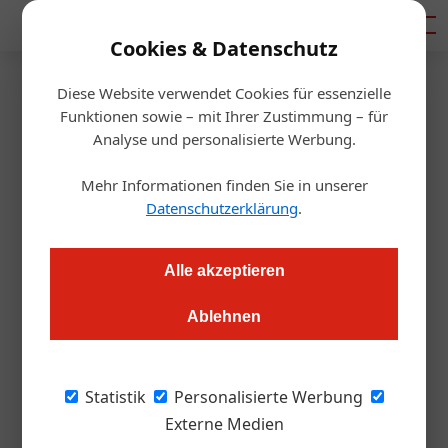
Mediadaten
Cookies & Datenschutz
Diese Website verwendet Cookies für essenzielle
Startseite
/
Hotellerie
Funktionen sowie – mit Ihrer Zustimmung – für
Finanzierung
Analyse und personalisierte Werbung.
Wie das Südbahn-Hotel zur
Mehr Informationen finden Sie in unserer
Investitionschance wird
Datenschutzerklärung
.
Alexander Grübling
21.03.2025, 07:46 Uhr
Alle akzeptieren
Ablehnen
Das Südbahn-Hotel kehrt zurück auf die touristische
Landkarte. Für Tourismusprofis spannend: Nicht nur als
Leuchtturmprojekt, sondern auch als Modell für kluge
Statistik
Personalisierte Werbung
Finanzierung.
Externe Medien