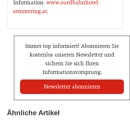
Information:
www.suedbahnhotel-
semmering.at
.
Immer top informiert! Abonnieren Sie
kostenlos unseren Newsletter und
sichern Sie sich Ihren
Informationsvorsprung.
Newsletter abonnieren
22. Juli 2026
Travel Start-up Night 2026: Beste Tourismus-Idee
Ähnliche Artikel
20. Juli 2026
22. Juli 2026
gesucht
Land Steiermark startet Qualitätsoffensive für die
MCI-Professorin erhält internationale Auszeichnung