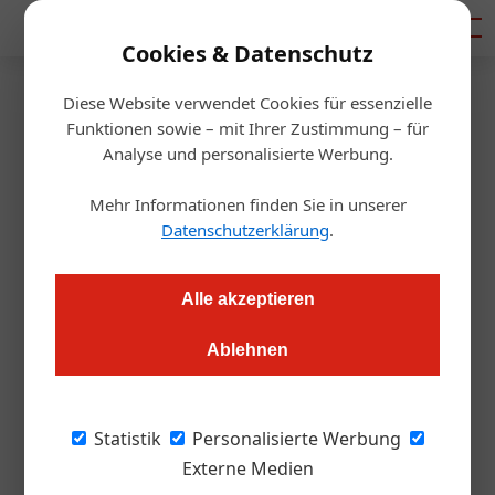
Mediadaten
Cookies & Datenschutz
Diese Website verwendet Cookies für essenzielle
Startseite
/
Gastro & Hotel
Funktionen sowie – mit Ihrer Zustimmung – für
Hotelmöbel aus Müll
Analyse und personalisierte Werbung.
Mehr Informationen finden Sie in unserer
Ute Fuith
23.05.2019, 10:44 Uhr
Datenschutzerklärung
.
Upcycling-Design haucht gebrauchten Gegenständen neues
Alle akzeptieren
Leben ein. Der Fantasie sind dabei keine Grenzen gesetzt. Der
Trend hat auch schon die Hotellerie erreicht.
Ablehnen
Rennskier, Regenschirme, Ruder oder Tennis-
Statistik
Personalisierte Werbung
Rackets: Momentan macht Michaela Reitterer
Externe Medien
Jagd auf alles, was alt, aber noch gut ist. „Ich