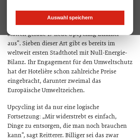
geh manchen Leuten sicher schon auf die
Nerven“, befürchtet die Geschäftsführerin des
Auswahl speichern
Boutiquehotels Stadthalle in Wien. Aber „wir
statten gerade 17 neue Upcycling-Zimmer
aus“. Sieben dieser Art gibt es bereits im
weltweit ersten Stadthotel mit Null-Energie-
Bilanz. Ihr Engagement für den Umweltschutz
hat der Hotelière schon zahlreiche Preise
eingebracht, darunter zweimal das
Europäische Umweltzeichen.
Upcycling ist da nur eine logische
Fortsetzung: „Mir widerstrebt es einfach,
Dinge zu entsorgen, die man noch brauchen
kann“, sagt Reitterer. Billiger sei das zwar