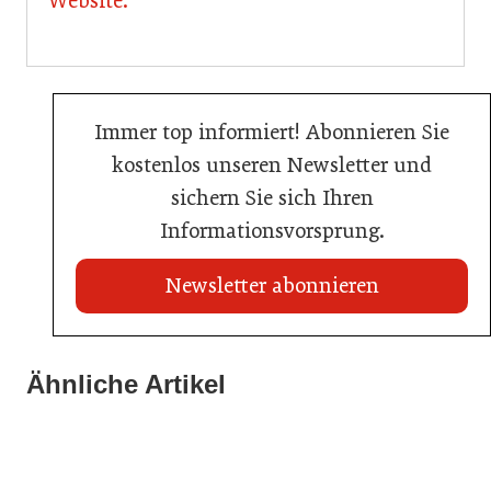
Website.
Immer top informiert! Abonnieren Sie
kostenlos unseren Newsletter und
sichern Sie sich Ihren
Informationsvorsprung.
Newsletter abonnieren
21. Juli 2026
21. Juli 2026
War die Fußball-WM 2026 für Ihren Betrieb ein
Ähnliche Artikel
Stipendium für Nachwuchstalent in der Wiener
Geschäft?
20. Juli 2026
Gastronomie
Initiative zu Bargeldkultur in der Gastronomie
Gastronomie