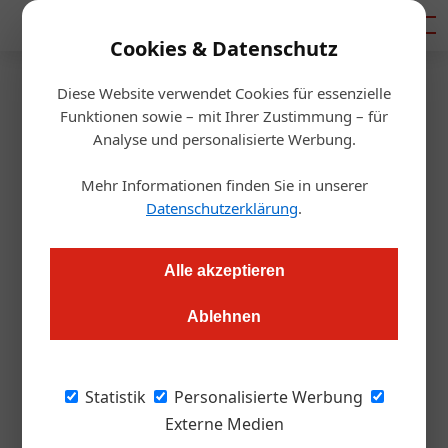
Mediadaten
Cookies & Datenschutz
Diese Website verwendet Cookies für essenzielle
Startseite
/
Gastro & Hotel
Funktionen sowie – mit Ihrer Zustimmung – für
Neueröffnung
Analyse und personalisierte Werbung.
Hubert Wallner erobert
Mehr Informationen finden Sie in unserer
Klagenfurt
Datenschutzerklärung
.
Redaktion.OEGZ
26.08.2025, 07:55 Uhr
Alle akzeptieren
Ablehnen
Am 15. September eröffnet das jüngste Projekt von Hubert
Wallner: „George & Marie“ ist ein Gastro-Duo an einem Ort.
Das stilvolle Lunch-Café „George“ im Erdgeschoß der neuen
Statistik
Personalisierte Werbung
Zentrale der Kärntner Sparkasse und Sky-Bar „Marie“ über
Externe Medien
den Dächern der Stadt. Zwei Lokale, die auf Leichtigkeit und