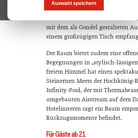
Auswahl speichern
So soll es keine klassische Hotelr
als Barriere zwischen Gast und Mit
mit dem als Gondel gestalteten 
einem großzügigen Tisch empfan
Der Raum bietet zudem eine offen
Begegnungen in „stylisch-lässige
freiem Himmel hat einen spektakul
Steinernen Meers der Hochkönig-Re
Infinity-Pool, der mit Thermalwasse
umgebauten Airstream auf dem Da
Hotelinneren ragt ein Baum empor,
Rückzugsmomente befindet.
Für Gäste ab 21