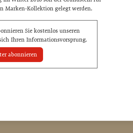
en Marken-Kollektion gelegt werden.
bonnieren Sie kostenlos unseren
 sich Ihren Informationsvorsprung.
ter abonnieren
20. Juli 2026
n Mühlviertler Top-
Familotel erweitert Portfolio um Mia
Alpina Zillertal
Hotellerie