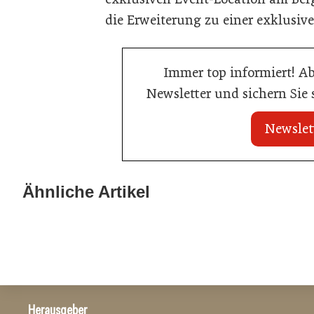
die Erweiterung zu einer exklusiv
Immer top informiert! A
Newsletter und sichern Sie
Newslet
20. Juli 2026
20. Juli 2026
Land Steiermark startet
Allianz zwische
Ähnliche Artikel
Qualitätsoffensive für die Hotellerie
Hotels
Hotellerie
Hotellerie
Herausgeber