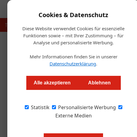
Cookies & Datenschutz
Touristik
Gastronomie
Hotellerie
Handel & Herst
Diese Website verwendet Cookies für essenzielle
Funktionen sowie – mit Ihrer Zustimmung – für
Analyse und personalisierte Werbung.
Startse
Mehr Informationen finden Sie in unserer
Im Septem
Datenschutzerklärung
.
Redaktion
Alle akzeptieren
Ablehnen
Das alpine Boutique Hotel Sepp in Maria Alm 
Statistik
Personalisierte Werbung
Externe Medien
Er bezeichnet sich selbst als Hobby
von Hotelier Josef „Sepp“ Schwaiger
außergewöhnliches Haus mit einem