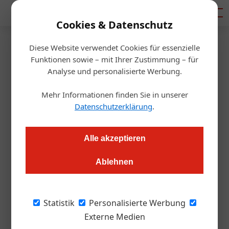
Mediadaten
Cookies & Datenschutz
Diese Website verwendet Cookies für essenzielle
Startseite
/
Gastro & Hotel
Funktionen sowie – mit Ihrer Zustimmung – für
Im Westen wird die
Analyse und personalisierte Werbung.
Sperrstunde vorverlegt
Mehr Informationen finden Sie in unserer
Datenschutzerklärung
.
Redaktion.OEGZ
22.09.2020, 11:59 Uhr
Alle akzeptieren
Die Maßnahmen werden verschärft: Ab kommenden Freitag
Ablehnen
schließen Lokale in Vorarlberg, Tirol und Salzburg bereits um
22 Uhr.
Statistik
Personalisierte Werbung
Bisher mussten Lokale bereits um 1 Uhr
Externe Medien