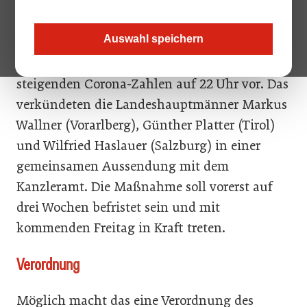
schließen, jetzt kommt es zu einer weiteren
Verschärfung in Westösterreich: Die drei
Auswahl speichern
westlichen Bundesländer Vorarlberg, Tirol und
Salzburg legen die Sperrstunde wegen der
steigenden Corona-Zahlen auf 22 Uhr vor. Das
verkündeten die Landeshauptmänner Markus
Wallner (Vorarlberg), Günther Platter (Tirol)
und Wilfried Haslauer (Salzburg) in einer
gemeinsamen Aussendung mit dem
Kanzleramt. Die Maßnahme soll vorerst auf
drei Wochen befristet sein und mit
kommenden Freitag in Kraft treten.
Verordnung
Möglich macht das eine Verordnung des