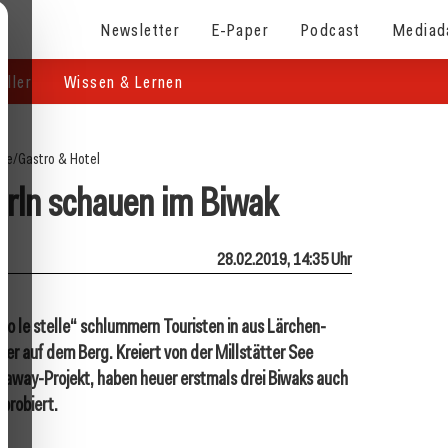
Newsletter
E-Paper
Podcast
Mediad
eller
Wissen & Lernen
ite
/
Gastro & Hotel
derln schauen im Biwak
28.02.2019, 14:35 Uhr
tto le stelle“ schlummern Touristen in aus Lärchen-
er auf dem Berg. Kreiert von der Millstätter See
away-Projekt, haben heuer erstmals drei Biwaks auch
probiert.