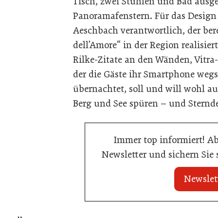
Tisch, zwei Stühlen und Bad ausge
Panoramafenstern. Für das Design 
Aeschbach verantwortlich, der bere
dell’Amore“ in der Region realisie
Rilke-Zitate an den Wänden, Vitra-
der die Gäste ihr Smartphone weg
übernachtet, soll und will wohl a
Berg und See spüren – und Sternd
Immer top informiert! A
Newsletter und sichern Sie
Newslet
20. Juli 2026
20. Juli 2026