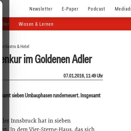
Newsletter
E-Paper
Podcast
Mediad
eller
Wissen & Lernen
ite
/
Gastro & Hotel
llenkur im Goldenen Adler
07.01.2016, 11:49 Uhr
sgesamt sieben Umbauphasen runderneuert. Insgesamt
dler Innsbruck hat in sieben
t. In dem Vier-Sterne-Haus, das sich