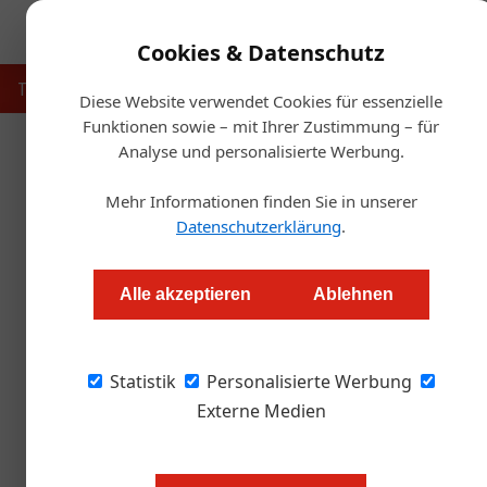
Cookies & Datenschutz
Touristik
Gastronomie
Hotellerie
Handel & Herst
Diese Website verwendet Cookies für essenzielle
Funktionen sowie – mit Ihrer Zustimmung – für
Analyse und personalisierte Werbung.
Startse
Mehr Informationen finden Sie in unserer
Innsbruck: Frischze
Datenschutzerklärung
.
Alexander Grübling
Alle akzeptieren
Ablehnen
Das Traditionshaus präsentiert sich nach in
Statistik
wurden 400.000 Euro investiert.
Personalisierte Werbung
Externe Medien
Das Best Western Hotel Goldener A
Umbauphasen alle 39 Zimmer sanier