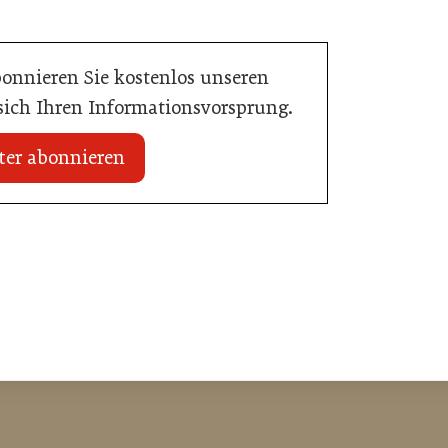
bonnieren Sie kostenlos unseren
 sich Ihren Informationsvorsprung.
ter abonnieren
20. Juli 2026
n Mühlviertler Top-
Familotel erweitert Portfolio um Mia
Alpina Zillertal
Hotellerie