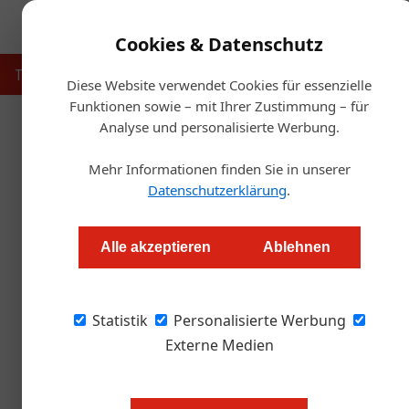
Cookies & Datenschutz
Touristik
Gastronomie
Hotellerie
Handel & Herst
Diese Website verwendet Cookies für essenzielle
Funktionen sowie – mit Ihrer Zustimmung – für
Analyse und personalisierte Werbung.
Startse
Mehr Informationen finden Sie in unserer
Datenschutzerklärung
.
Forelle mit Yuzu: 
Alle akzeptieren
Ablehnen
Alexander Grübling
Statistik
Personalisierte Werbung
Drei-Sterne-Koch Juan Amador im Interview üb
regionale Küche.
Externe Medien
Er ist Wiederholungstäter. Schon 