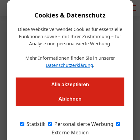
Mediadaten
Cookies & Datenschutz
Diese Website verwendet Cookies für essenzielle
Startseite
/
Gastro & Hotel
Funktionen sowie – mit Ihrer Zustimmung – für
Kleinere Teller, weniger Abfall
Analyse und personalisierte Werbung.
Mehr Informationen finden Sie in unserer
Redaktion
22.08.2018, 12:09 Uhr
Datenschutzerklärung
.
Das Mühlviertler Hotel Guglwald hat sich zum Ziel gesetzt,
Alle akzeptieren
nur mehr halb so viele Lebensmittel wegzuwerfen. Wir haben
nachgefragt, wie das geht
Ablehnen
Wir sind hier nicht am Ende der Welt. Aber
Statistik
Personalisierte Werbung
man sieht es von hier recht gut.“ Das, so
Externe Medien
erzählt Alexander Pilsl, würden die