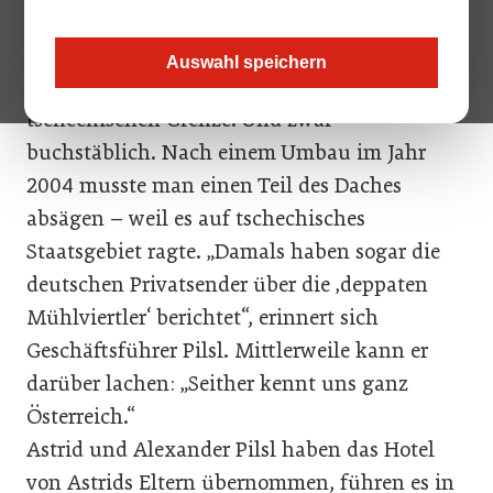
Mitarbeiter über die Lage seines Hotels sagen.
Das Vier-Sterne-Superior-Wellnesshotel
Auswahl speichern
Guglwald liegt an der oberösterreichisch-
tschechischen Grenze. Und zwar
buchstäblich. Nach einem Umbau im Jahr
2004 musste man einen Teil des Daches
absägen – weil es auf tschechisches
Staatsgebiet ragte. „Damals haben sogar die
deutschen Privatsender über die ‚deppaten
Mühlviertler‘ berichtet“, erinnert sich
Geschäftsführer Pilsl. Mittlerweile kann er
darüber lachen: „Seither kennt uns ganz
Österreich.“
Astrid und Alexander Pilsl haben das Hotel
von Astrids Eltern übernommen, führen es in