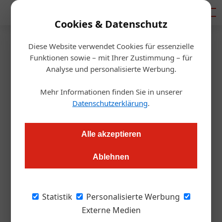
Mediadaten
Cookies & Datenschutz
Diese Website verwendet Cookies für essenzielle
Startseite
/
Gastro & Hotel
Funktionen sowie – mit Ihrer Zustimmung – für
Mitarbeiter
Analyse und personalisierte Werbung.
Kollektivvertrag: Was Sie jetzt
Mehr Informationen finden Sie in unserer
wissen müssen
Datenschutzerklärung
.
Redaktion.OEGZ
08.10.2024, 15:01 Uhr
Alle akzeptieren
Ablehnen
Der neue Kollektivvertrag für Gastronomie und Hotellerie
bringt Neuerungen mit sich, die direkte Auswirkungen auf
Ihren Betrieb haben können. Von angepassten Löhnen über
Statistik
Personalisierte Werbung
flexible Arbeitszeiten bis zu erweiterten
Externe Medien
Fortbildungsmöglichkeiten – wir geben einen Überblick über